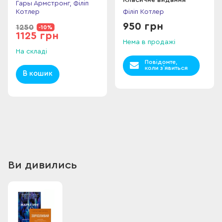
Класичне видання
Гары Армстронг, Філіп
Котлер
Філіп Котлер
950 грн
1250
-10%
1125 грн
Нема в продажі
На складі
Повідомте,
коли з`явиться
В кошик
Ви дивились