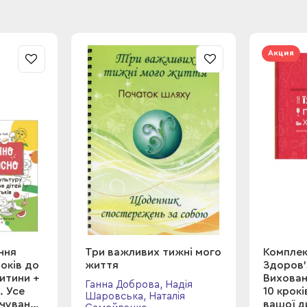
Акция
ння
Три важливих тижні мого
Комплект
років до
життя
Здоров'
итини +
Вихован
Ганна Доброва, Надія
. Усе
10 крок
Шаровська, Наталія
рчування
вашої д