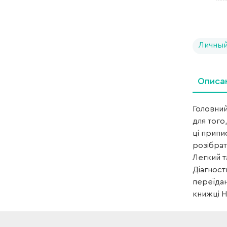
Личный
Описа
Головний
для того
ці припи
розібрат
Легкий т
Діагност
переїдан
книжці Н