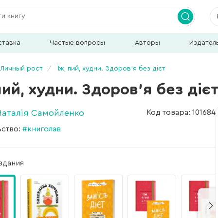
ставка
Частые вопросы
Авторы
Издател
Личный рост
Їж, пий, худни. Здоров'я без дієт
пий, худни. Здоров'я без діє
Наталія Самойленко
Код товара: 101684
ьство:
#книголав
здания