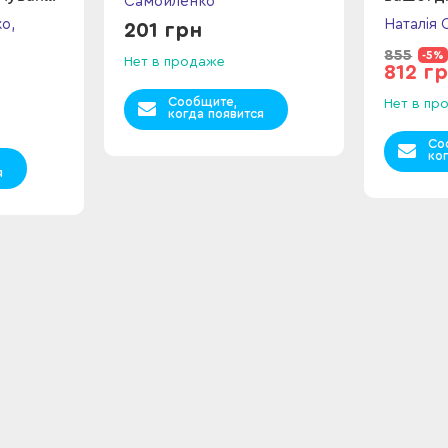
Самойленко
о,
Наталія
201 грн
855
-5%
Нет в продаже
812 г
Сообщите,
Нет в пр
когда появится
Со
ко
я