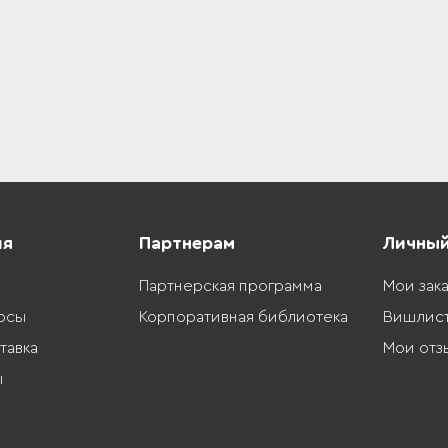
ия
Партнерам
Личный
Партнерская программа
Мои зак
осы
Корпоративная библиотека
Вишлис
тавка
Мои отз
ы