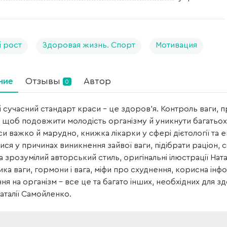
 рост
Здоровая жизнь. Спорт
Мотивация
ние
Отзывы
Автор
0
 сучасний стандарт краси – це здоров'я. Контроль ваги, п
, щоб подовжити молодість організму й уникнути багатьох
си важко й марудно, книжка лікарки у сфері дієтології та
ися у причинах виникнення зайвої ваги, підібрати раціон,
а зрозумілий авторський стиль, оригінальні ілюстрації Нат
ика ваги, гормони і вага, міфи про схуднення, корисна інф
ня на організм – все це та багато інших, необхідних для з
аталії Самойленко.