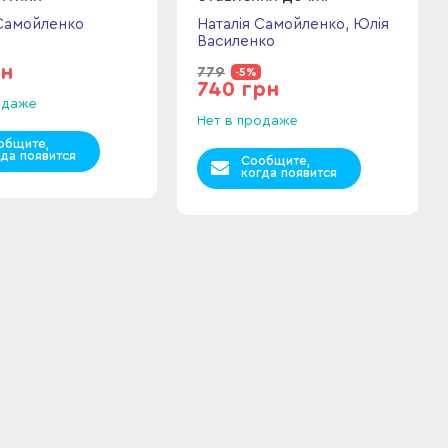
 Самойленко
Наталія Самойленко, Юлія
Василенко
рн
779
-5%
740 грн
одаже
Нет в продаже
общите,
гда появится
Сообщите,
когда появится