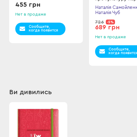
455 грн
дітей та батьків
Наталія Самойленк
Наталія Чуб
Нет в продаже
726
-5%
689 грн
Сообщите,
когда появится
Нет в продаже
Сообщите,
когда появитс
Ви дивились