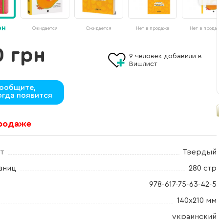
рн
Ожидается
Ожидается
Нет в продаже
Нет в прода
0 грн
9
человек добавили в
Вишлист
ообщите,
огда появится
продаже
т
Твердый
аниц
280 стр
978-617-75-63-42-5
140х210 мм
украинский