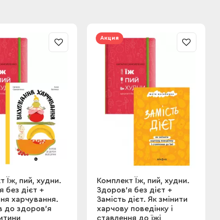
Акция
 Їж, пий, худни.
Комплект Їж, пий, худни.
я без дієт +
Здоров'я без дієт +
ня харчування.
Замість дієт. Як змінити
ів до здоров’я
харчову поведінку і
итини
ставлення до їжі