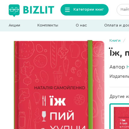
Категории книг
Акции
Комплекты
О нас
Оплата и до
Книги
Їж, 
Автор
Издател
Другие и