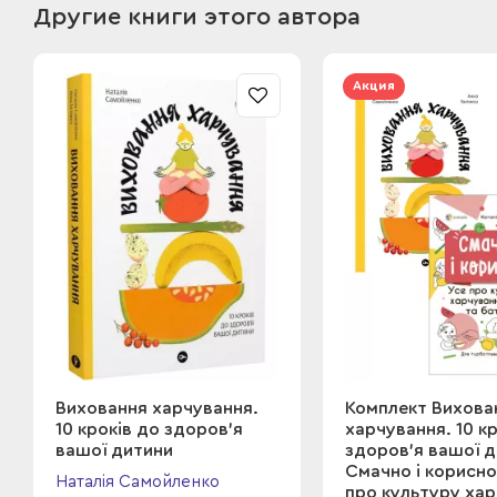
Другие книги этого автора
Акция
Виховання харчування.
Комплект Вихова
10 кроків до здоров’я
харчування. 10 к
вашої дитини
здоров’я вашої д
Смачно і корисно
Наталія Самойленко
про культуру ха