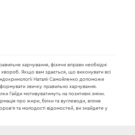
равильне харчування, фізичні вправи необхідні
 хвороб. Якщо вам здається, що виконувати всі
 ендокринології Наталії Самойленко допоможе
 сформувати звичку правильно харчування.
алки Гайди мотивуватимуть на позитивні зміни.
ормація про жири, білки та вуглеводи, вплив
доров’я та молодості відомостей, ви знайдете у