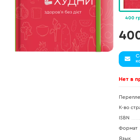
400 г
40
С
к
Нет в 
Перепле
К-во стр
ISBN
Формат
Язык