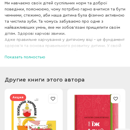
Ми навчаємо своїх дітей суспільних норм та доброї
поведінки, пояснюємо, чому потрібно гарно вчитися та бути
чемними, стежимо, аби наша дитина була фізично активною
та чистила зуби. Та чомусь забуваємо про одне з
найважливіших умінь, яке ми зобов'язані прищепити своїм
дітям. Здорові харчові звички.
Адже правильне харчування у дитячому віці – це фундамент
здоров'я та основа правильного розвитку дитини. У своїй
книжці Наталія Самойленко та Анна Бєлокоз, експертки у
Показать полностью
сфері дієтології та ендокринології з багаторічним стажем,
розкажуть усю найважливішу інформацію про дитяче
харчування, основи фізіології харчування у дитячому віці,
причини набору чи дефіциту ваги і проблем зі здоров'ям
Другие книги этого автора
дитини. Ви навчитеся складати раціон та питний режим з
урахуванням віку та рівня фізичної активності вашої
дитини.
Акция
Також зможете правильно застосувати знання на практиці:
організовувати дитячі свята,
планувати графік харчування та знаходити альтернативу
нездоровим продуктам.