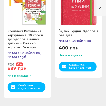
Вам стануть у пригоді безліч підказок, рецептів, корисних
таблиць, списків закупок і навіть ігри, які ви зможете
запропонувати своїм дітям. Плекаймо здорове майбутнє!
Комплект Виховання
Їж, пий, худни. Здоров'я
харчування. 10 кроків
без дієт
до здоров’я вашої
Наталія Самойленко
дитини + Смачно і
400 грн
корисно. Усе про
культуру харчування
Наталія Самойленко,
дітей та батьків
Нет в продаже
Наталія Чуб
726
-5%
Сообщите,
689 грн
когда появится
Нет в продаже
Сообщите,
когда появится