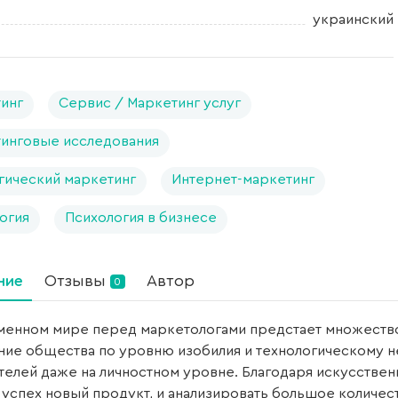
украинский
инг
Сервис / Маркетинг услуг
инговые исследования
гический маркетинг
Интернет-маркетинг
огия
Психология в бизнесе
ние
Отзывы
Автор
0
менном мире перед маркетологами предстает множество 
ние общества по уровню изобилия и технологическому не
телей даже на личностном уровне. Благодаря искусствен
 успех новый продукт, и анализировать большое количес