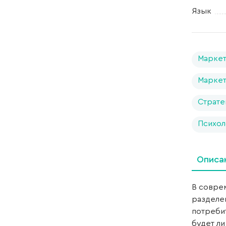
Язык
Маркет
Маркет
Страте
Психол
Описа
В совре
разделе
потреби
будет ли