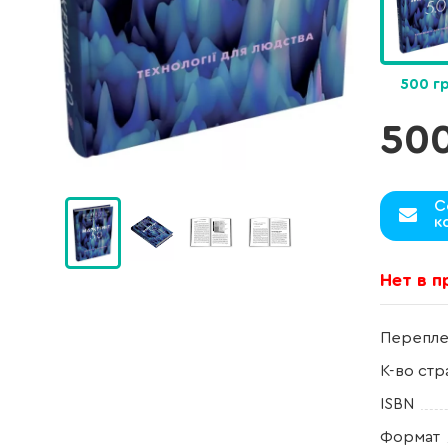
500 г
50
С
к
Нет в 
Перепле
К-во стр
ISBN
Формат