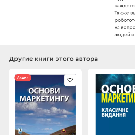
каждого 
Также вы
робототе
на вопро
людей и
Другие книги этого автора
Акция