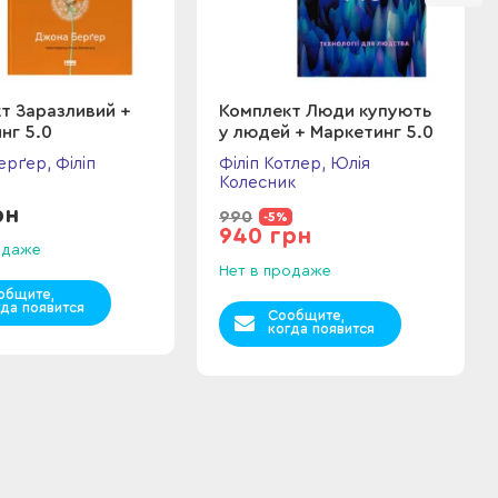
т Заразливий +
Комплект Люди купують
нг 5.0
у людей + Маркетинг 5.0
рґер, Філіп
Філіп Котлер, Юлія
Колесник
рн
990
-5%
940 грн
одаже
Нет в продаже
общите,
гда появится
Сообщите,
когда появится