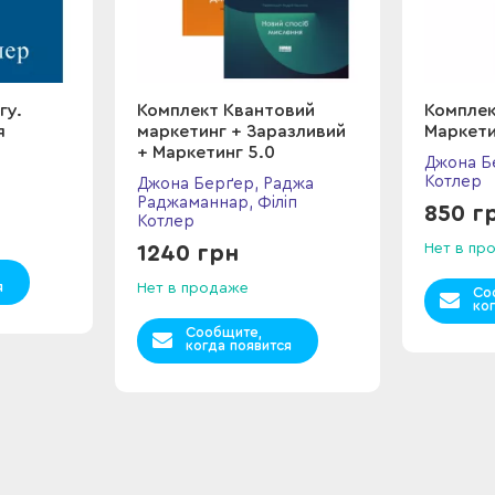
гу.
Комплект Квантовий
Комплек
я
маркетинг + Заразливий
Маркети
+ Маркетинг 5.0
Джона Бе
Котлер
Джона Берґер, Раджа
Раджаманнар, Філіп
850 г
Котлер
Нет в пр
1240 грн
я
Нет в продаже
Со
ко
Сообщите,
когда появится