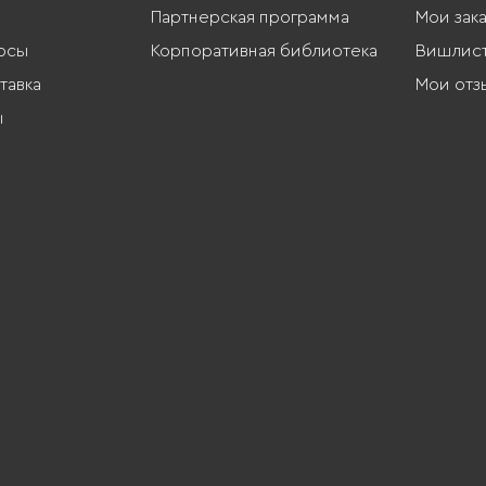
Партнерская программа
Мои зак
осы
Корпоративная библиотека
Вишлис
тавка
Мои отз
ы