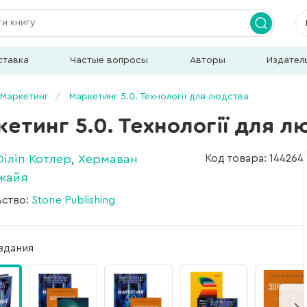
ставка
Частые вопросы
Авторы
Издател
Маркетинг
Маркетинг 5.0. Технології для людства
етинг 5.0. Технології для л
Філіп Котлер
,
Хермаван
Код товара: 144264
жайя
ьство:
Stone Publishing
здания