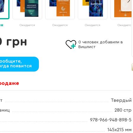
рн
Ожидается
Ожидается
Ожидается
Ожидается
0 грн
0
человек добавили в
Вишлист
ообщите,
огда появится
продаже
т
Твердый
аниц
280 стр
978-966-948-898-5
145х215 мм