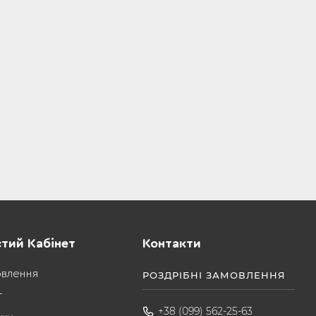
тий Кабінет
Контакти
овлення
РОЗДРІБНІ ЗАМОВЛЕННЯ
т
+38 (099) 562-25-63