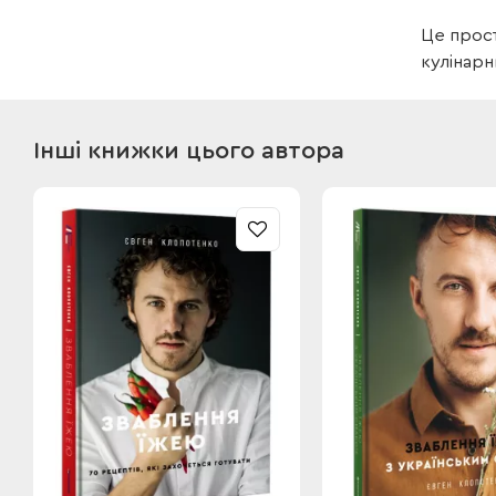
Це прост
кулінарн
Інші книжки цього автора