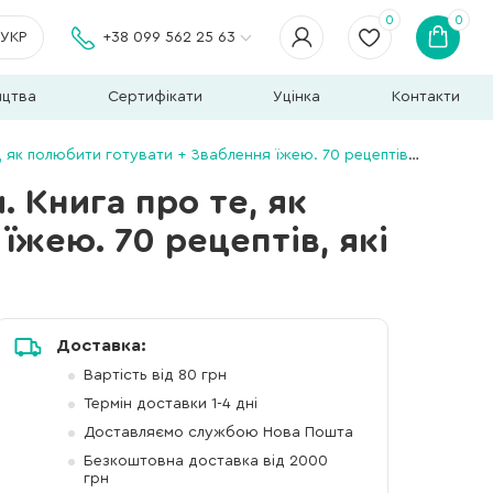
0
0
УКР
+38 099 562 25 63
ицтва
Сертифікати
Уцінка
Контакти
ти готувати + Зваблення їжею. 70 рецептів, які захочеться готувати
 Книга про те, як
їжею. 70 рецептів, які
Доставка:
Вартість від 80 грн
Термін доставки 1-4 дні
Доставляємо службою Нова Пошта
Безкоштовна доставка від 2000
грн