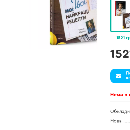
1521 г
152
П
к
Нема в
Обклади
Мова