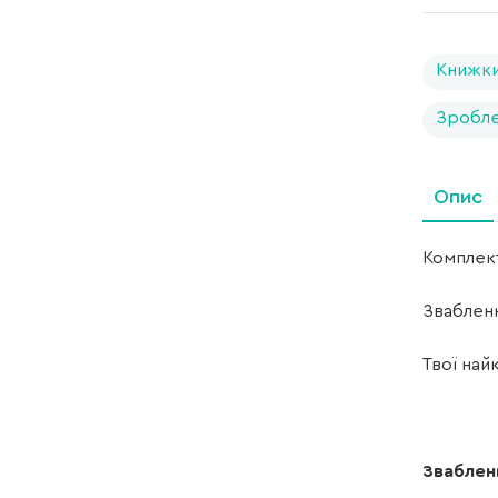
Книжки
Зробле
Опис
Комплект
Звабленн
Твої най
Звабленн