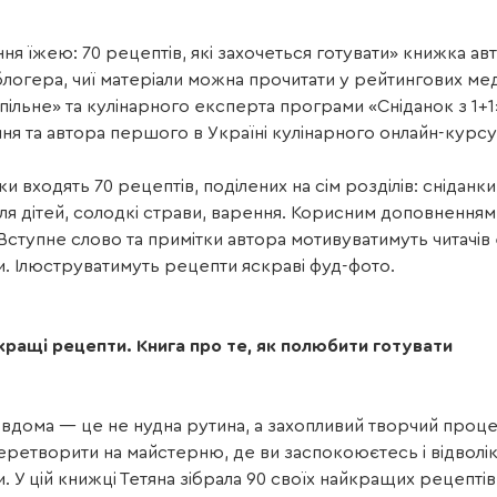
ня їжею: 70 рецептів, які захочеться готувати» книжка а
блогера, чиї матеріали можна прочитати у рейтингових ме
пільне» та кулінарного експерта програми «Сніданок з 1+1
ня та автора першого в Україні кулінарного онлайн-курсу
и входять 70 рецептів, поділених на сім розділів: сніданки,
ля дітей, солодкі страви, варення. Корисним доповненням є
Вступне слово та примітки автора мотивуватимуть читачів
 Ілюструватимуть рецепти яскраві фуд-фото.
кращі рецепти. Книга про те, як полюбити готувати
 вдома — це не нудна рутина, а захопливий творчий проц
ретворити на майстерню, де ви заспокоюєтесь і відволік
 У цій книжці Тетяна зібрала 90 своїх найкращих рецептів 