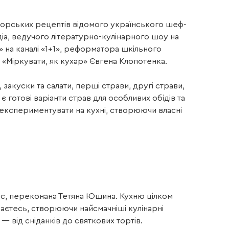
вторських рецептів відомого українського шеф-
діа, ведучого літературно-кулінарного шоу на
» на каналі «1+1», реформатора шкільного
 «Міркувати, як кухар» Євгена Клопотенка.
 закуски та салати, перші страви, другі страви,
 готові варіанти страв для особливих обідів та
 експериментувати на кухні, створюючи власні
ес, переконана Тетяна Юшина. Кухню цілком
аєтесь, створюючи найсмачніші кулінарні
— від сніданків до святкових тортів.