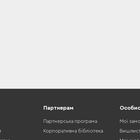
Партнерам
Особис
Партнерська програма
Мої зам
я
Корпоративна бібліотека
Вишлис