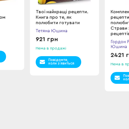
Твої найкращі рецепти.
Комплек
ком
Книга про те, як
рецепти.
полюбити готувати
полюбит
Страви 
Тетяна Юшина
рецепті
921 грн
нашвид
Гордон Р
Юшина
Нема в продажі
2421 
Повідомте,
коли з`явиться
Нема в п
По
кол