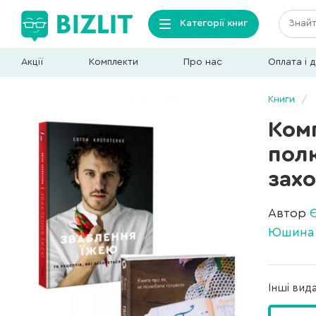
Категорії книг
Акції
Комплекти
Про нас
Оплата і 
Книги
Комп
полю
зах
Автор
Юшина
Інші вид