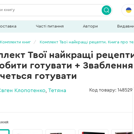
доставка
Часті питання
Автори
Видавн
Комплекти книг
Комплект Твої найкращі рецепти. Книга про те, як полюби
лект Твої найкращі рецепти.
бити готувати + Зваблення 
очеться готувати
Євген Клопотенко
,
Тетяна
Код товару: 148529
ання