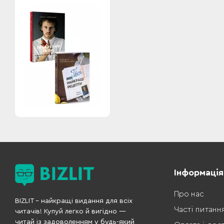
Інформація
Про нас
BIZLIT – найкращі видання для всіх
Часті питанн
читачів! Купуй легко й вигідно —
читай із задоволенням у будь-який