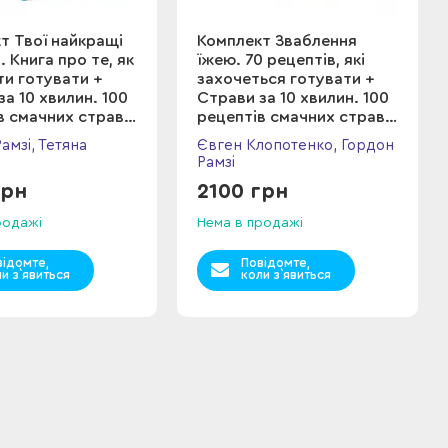
т Твої найкращі
Комплект Зваблення
 Книга про те, як
їжею. 70 рецептів, які
и готувати +
захочеться готувати +
за 10 хвилин. 100
Страви за 10 хвилин. 100
в смачних страв
рецептів смачних страв
куруч
нашвидкуруч
амзі, Тетяна
Євген Клопотенко, Гордон
Рамзі
грн
2100 грн
родажі
Нема в продажі
відомте,
Повідомте,
и з`явиться
коли з`явиться