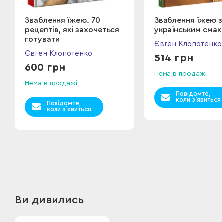
Зваблення їжею. 70
Зваблення їжею з
рецептів, які захочеться
українським сма
готувати
Євген Клопотенко
Євген Клопотенко
514 грн
600 грн
Нема в продажі
Нема в продажі
Повідомте,
коли з`явиться
Повідомте,
коли з`явиться
Ви дивились