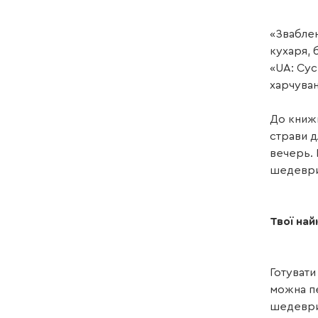
«Зваблен
кухаря, 
«UA: Сус
харчуван
До книжк
страви д
вечерь. 
шедеври.
Твої най
Готувати
можна пе
шедеври.