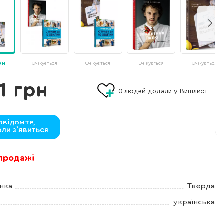
рн
Очікується
Очікується
Очікується
Очікується
1 грн
0
людей додали у Вишлист
овідомте,
оли з`явиться
 продажі
нка
Тверда
українська