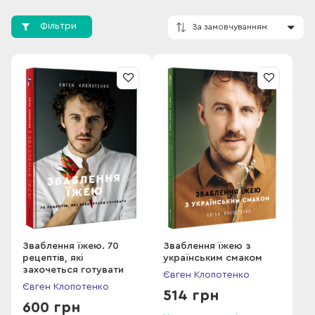
професіоналів, які змінюють майбутнє гастрономії, від
міжнародного рейтингу найкращих ресторанів світу The
Фільтри
World’s 50 Best Restaurants. У 2022 році World Influencers
and Bloggers Awards 2022 назвали Євгена фудблогером
року.
За замовчування
Зваблення їжею. 70
Зваблення їжею з
рецептів, які
українським смаком
захочеться готувати
Євген Клопотенко
Євген Клопотенко
514 грн
600 грн