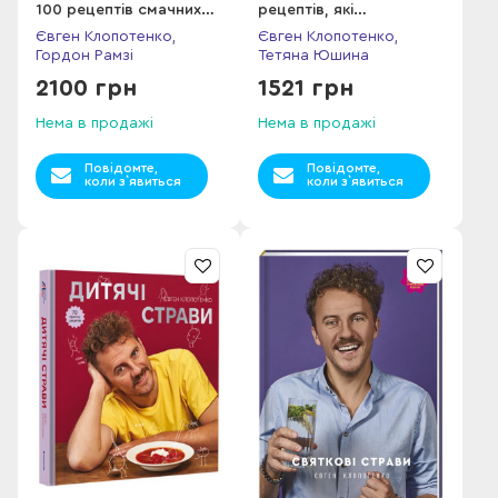
100 рецептів смачних
рецептів, які
страв нашвидкуруч
захочеться готувати
Євген Клопотенко,
Євген Клопотенко,
Гордон Рамзі
Тетяна Юшина
2100 грн
1521 грн
Нема в продажі
Нема в продажі
Повідомте,
Повідомте,
коли з`явиться
коли з`явиться