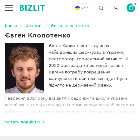
0
УКР
Книги
Автори
Євген Клопотенко
Євген Клопотенко
Євген Клопотенко — один із
найвідоміших шеф-кухарів України,
ресторатор, громадський активіст. У
2020 році завдяки активній позиції
Євгена потребу покращення
харчування в освітніх закладах було
піднято на державний рівень.
1 вересня 2021 року всі дитячі садочки та школи України
перейшли на нові стандарти і норми харчування. Є автором
проєкту «Нове Шкільне Харчування», у межах якого створив
новий збірник рецептур для навчальних закладів України.
Читати повністю →
У квітні 2021 року Євген Клопотенко увійшов до
авторитетного міжнародного списку 50 Next — переліку