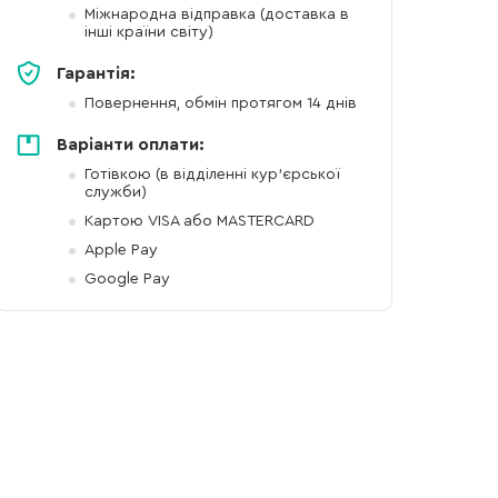
Міжнародна відправка (доставка в
інші країни світу)
Гарантія:
Повернення, обмін протягом 14 днів
Варіанти оплати:
Готівкою (в відділенні кур'єрської
служби)
Картою VISA або MASTERCARD
Apple Pay
Google Pay