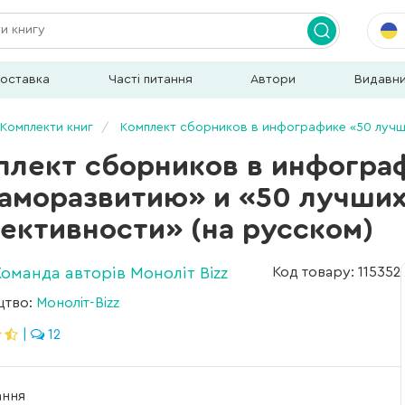
доставка
Часті питання
Автори
Видавн
Комплекти книг
Комплект сборников в инфографике «50 лучших книг по сам
плект сборников в инфогра
саморазвитию» и «50 лучших
ективности» (на русском)
Команда авторів Моноліт Bizz
Код товару: 115352
цтво:
Моноліт-Bizz
|
12
ання