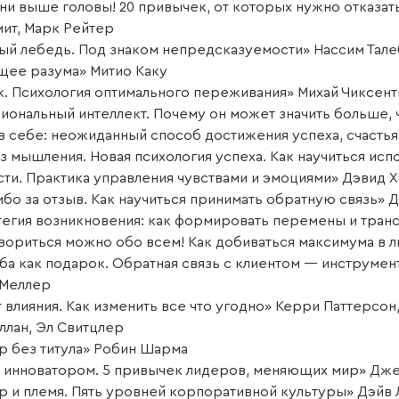
ни выше головы! 20 привычек, от которых нужно отказат
мит, Марк Рейтер
ый лебедь. Под знаком непредсказуемости» Нассим Тале
щее разума» Митио Каку
к. Психология оптимального переживания» Михай Чиксен
иональный интеллект. Почему он может значить больше, 
в себе: неожиданный способ достижения успеха, счастья
з мышления. Новая психология успеха. Как научиться исп
сти. Практика управления чувствами и эмоциями» Дэвид 
бо за отзыв. Как научиться принимать обратную связь» Д
тегия возникновения: как формировать перемены и тран
вориться можно обо всем! Как добиваться максимума в 
ба как подарок. Обратная связь с клиентом — инструмен
 Меллер
 влияния. Как изменить все что угодно» Керри Паттерсо
ллан, Эл Свитцлер
р без титула» Робин Шарма
ь инноватором. 5 привычек лидеров, меняющих мир» Дже
р и племя. Пять уровней корпоративной культуры» Дэйв 