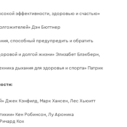
ысокой эффективности, здоровью и счастью»
долгожителей» Дэн Бюттнер
ания, способный предупредить и обратить
оровой и долгой жизни» Элизабет Блэкберн,
хника дыхания для здоровья и спорта» Патрик
ости:
й» Джек Кэнфилд, Марк Хансен, Лес Хьюитт
 стихии» Кен Робинсон, Лу Ароника
Ричард Кох