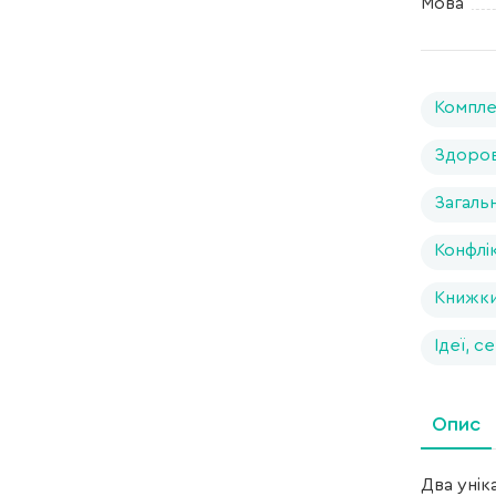
Мова
Компле
Здоров
Загальн
Конфлік
Книжки 
Ідеї, с
Опис
Два унік