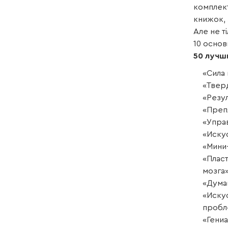
комплект
книжок, 
Але не т
10 основ
50 лучш
«Сила 
«Твер
«Резу
«Преп
«Упра
«Иску
«Мини
«Плас
мозга
«Дума
«Иску
пробл
«Гени