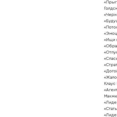
«Прыг
Голдс
«Черн
«Буду
«Пото
«Эмоц
«Ищи 
«Обра
«Отпу
«Спаси
«Стра
«Дого
«Жало
Клаус
«Агент
Макми
«Лиде
«Стат
«Лиде