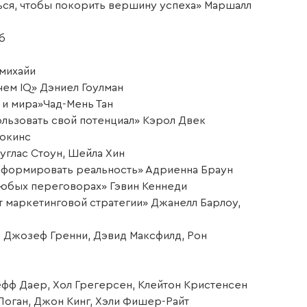
ься, чтобы покорить вершину успеха» Маршалл
б
тмихайи
чем IQ» Дэниел Гоулман
 и мира»Чад-Мень Тан
ользовать свой потенциал» Кэрол Двек
Хокинс
углас Стоун, Шейла Хин
сформировать реальность» Адриенна Браун
любых переговорах» Гэвин Кеннеди
т маркетинговой стратегии» Джанелл Барлоу,
н, Джозеф Гренни, Дэвид Максфилд, Рон
фф Даер, Хол Грегерсен, Клейтон Кристенсен
Логан, Джон Кинг, Хэли Фишер-Райт