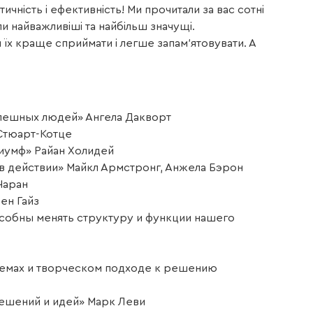
чність і ефективність! Ми прочитали за вас сотні
 найважливіші та найбільш значущі.
ки їх краще сприймати і легше запам’ятовувати. А
успешных людей» Ангела Дакворт
Стюарт-Котце
риумф» Райан Холидей
в действии» Майкл Армстронг, Анжела Бэрон
Чаран
ен Гайз
особны менять структуру и функции нашего
темах и творческом подходе к решению
решений и идей» Марк Леви