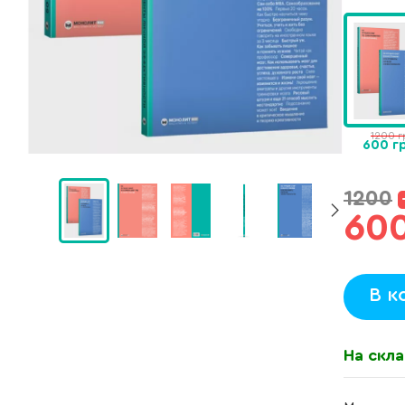
1200 г
600 г
1200
60
В к
На скла