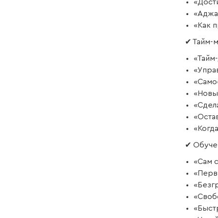
«Дост
«Аджа
«Как 
✔ Тайм-
«Тайм-
«Упра
«Само
«Новы
«Сдел
«Оста
«Когд
✔ Обуче
«Сам 
«Перв
«Безг
«Своб
«Быст