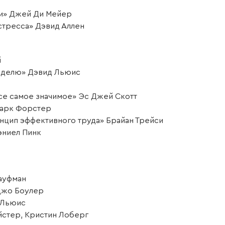
ни» Джей Ди Мейер
стресса» Дэвид Аллен
й
неделю» Дэвид Льюис
все самое значимое» Эс Джей Скотт
Марк Форстер
инцип эффективного труда» Брайан Трейси
эниел Пинк
Кауфман
 Джо Боулер
 Льюис
йстер, Кристин Лоберг