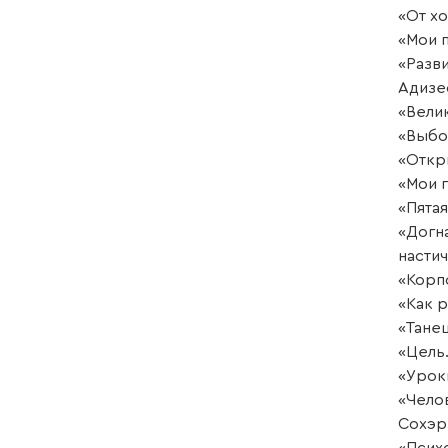
«От х
«Мои 
«Разви
Адизе
«Вели
«Выбо
«Откр
«Мои 
«Пята
«Догн
насти
«Корп
«Как 
«Тане
«Цель
«Урок
«Чело
Сохэр