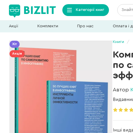
Категорії книг
Акції
Комплекти
Про нас
Оплата і 
Книги
Хіт
Ком
Акція
по 
эфф
Автор
Видавни
Інші вид