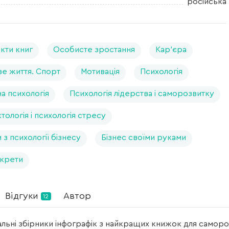
російська
кти книг
Особисте зростання
Кар’єра
е життя. Спорт
Мотивація
Психологія
а психологія
Психологія лідерства і саморозвитку
тологія і психологія стресу
з психології бізнесу
Бізнес своїми руками
екрети
Відгуки
Автор
12
альні збірники інфографік з найкращих книжок для самор