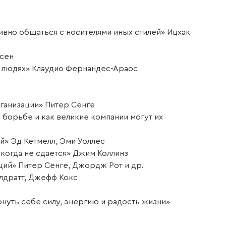
тивно общаться с носителями иных стилей» Ицхак
нсен
о людях» Клаудио Фернандес-Араос
ганизации» Питер Сенге
 борьбе и как великие компании могут их
й» Эд Кетмелл, Эми Уоллес
икогда не сдается» Джим Коллинз
ий» Питер Сенге, Джордж Рот и др.
лдратт, Джефф Кокс
нуть себе силу, энергию и радость жизни»