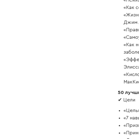
«Псих
«Как 
«Жизн
Джим 
«Прав
«Само
«Как 
забол
«Эффе
Элисс
«Кисл
МакКи
50 лучш
✔ Цели
«Цель
«7 на
«Призв
«Прин