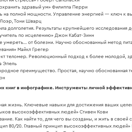
ология стресса» Роберт Сапольски
сохранить здравый ум» Филиппа Перри
ь на полной мощности. Управление энергией — ключ к в
Лоэр, Тони Шварц
ила долголетия. Результаты крупнейшего исследования 
учитель по исцелению» Джон Кабат-Зинн
не умереть… от болезни. Научно обоснованный метод пит
евания» Майкл Грегер
кт теломер. Революционный подход к более молодой, зд
а Эпель
ородное преимущество. Простая, научно обоснованная те
он
их книг в инфографике. Инструменты личной эффективн
ная жизнь. Ключевые навыки для достижения ваших целе
выков высокоэффективных людей» Стивен Кови
ание. Как найти то, для чего вы созданы, и жить в своей
цип 80/20. Главный принцип высокоэффективных людей» 