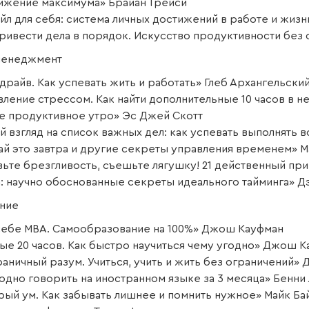
ижение максимума» Брайан Трейси
йл для себя: система личных достижений в работе и жиз
привести дела в порядок. Искусство продуктивности без 
менеджмент
драйв. Как успевать жить и работать» Глеб Архангельски
вление стрессом. Как найти дополнительные 10 часов в 
е продуктивное утро» Эс Джей Скотт
й взгляд на список важных дел: как успевать выполнять 
ай это завтра и другие секреты управления временем» 
вьте брезгливость, съешьте лягушку! 21 действенный пр
а: научно обоснованные секреты идеального тайминга» Д
ние
себе MBA. Самообразование на 100%» Джош Кауфман
ые 20 часов. Как быстро научиться чему угодно» Джош 
раничный разум. Учиться, учить и жить без ограничений»
одно говорить на иностранном языке за 3 месяца» Бенни
рый ум. Как забывать лишнее и помнить нужное» Майк Ба