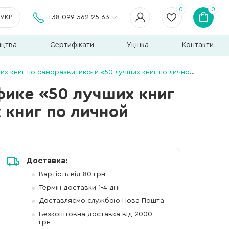
0
0
УКР
+38 099 562 25 63
ицтва
Сертифікати
Уцінка
Контакти
оразвитию» и «50 лучших книг по личной эффективности» (на русском)
фике «50 лучших книг
 книг по личной
Доставка:
Вартість від 80 грн
Термін доставки 1-4 дні
Доставляємо службою Нова Пошта
Безкоштовна доставка від 2000
грн