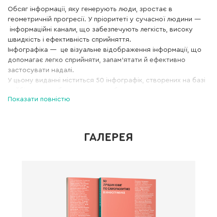
Обсяг інформації, яку генерують люди, зростає в
геометричній прогресії. У пріоритеті у сучасної людини —
інформаційні канали, що забезпечують легкість, високу
швидкість і ефективність сприйняття.
Інфографіка — це візуальне відображення інформації, що
допомагає легко сприйняти, запам'ятати й ефективно
застосувати надалі.
У цьому виданні міститься 50 інфографік, створених на базі
найбільш затребуваних книжок-бестселерів, присвячених
Показати повністю
саморозвитку й особистій ефективності:
«Сила волі. Шлях до влади над собою»
Келлі
Макґоніґал
ГАЛЕРЕЯ
«Крок за кроком. Як ентузіазм і наполегливість ведуть
до мети»
Анжела Дакворт
«
Результативність. Секрети ефективної поведінки
»
Робін Стюарт-Котце
«Напролом. Мистецтво перетворювати перешкоди на
перемоги
»
Раян Голідей
«
Керування результативністю. Система оцінювання
результатів у дії
»
Майкл Армстронґ, Анжела Берон