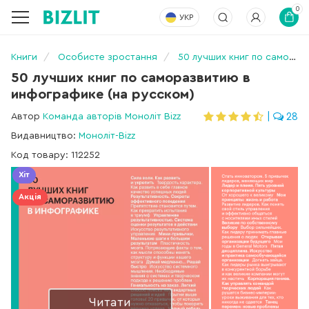
0
УКР
Книги
Особисте зростання
50 лучших книг по саморазвитию в инфографике (на русском)
50 лучших книг по саморазвитию в
инфографике (на русском)
Автор
Команда авторів Моноліт Bizz
|
28
Видавництво:
Моноліт-Bizz
Код товару: 112252
Хіт
Акція
Читати