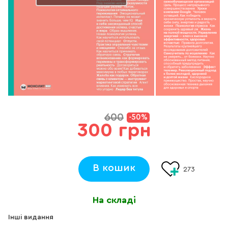
600
-50%
300 грн
В кошик
273
На складі
Інші видання