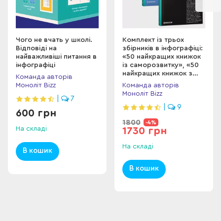
«Ефект теломер. Революційний підхід до життя, щоб
довгі роки залишатися молодими і здоровими»
Елізабет Блекберн, Елісса Епель
«Киснева перевага.
Проста, науково обгрунтована
Чого не вчать у школі.
Комплект із трьох
Відповіді на
збірників в інфографіці:
техніка дихання для здоров'я і спорту»
Патрік МакКіон
найважливіші питання в
«50 найкращих книжок
інфографіці
із саморозвитку», «50
найкращих книжок з
Команда авторів
особистої
Моноліт Bizz
Команда авторів
ефективності» та «50
Моноліт Bizz
|
7
звичок успішних
людей»
|
9
600 грн
1800
-4%
На складі
1730 грн
На складі
В кошик
В кошик