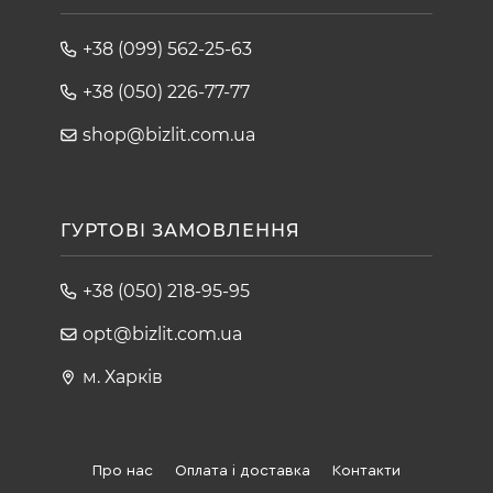
8. «Самовчитель зі зцілення» Джона Кабата-Зіна.
9. «Біохакінг без фанатизму. Як прожити довге повноцінне
+38 (099) 562-25-63
життя» Іллі Мутовіна.
10. «Чотири угоди. Книга Толтекської мудрості» Мігеля Руїса.
+38 (050) 226-77-77
11. «Я, знову я і ми з тобою: психологія особистості й
мистецтво бути щасливим» Брайана Літла.
shop@bizlit.com.ua
12. «Парадокс довголіття. Як померти молодим у похилому
віці» Стівена Гандрі.
ГУРТОВІ ЗАМОВЛЕННЯ
+38 (050) 218-95-95
opt@bizlit.com.ua
м. Харків
Про нас
Оплата і доставка
Контакти