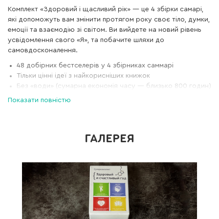
Комплект «Здоровий і щасливий рік» — це 4 збірки самарі,
які допоможуть вам змінити протягом року своє тіло, думки,
емоції та взаємодію зі світом. Ви вийдете на новий рівень
усвідомлення свого «Я», та побачите шляхи до
самовдосконалення.
48 добірних бестселерів у 4 збірниках саммарі
Тільки цінні ідеї з найкорисніших книжок
Без «води» (сумарна економія часу — близько 800 годин)
Аудіоверсія до кожного збірника в подарунок
Показати повністю
Гармонійна людина — гармонійна в усьому. Вона приймає
своє тіло й емоції, вона вдумлива і щаслива. Звучить так
просто, але у нашому божевільному світі, коли ми все
ГАЛЕРЕЯ
робимо притьмом, часом не встигаючи подумати навіщо,
досягнути зовнішньої та внутрішньої гармонії неймовірно
складно.
Але попри все, більшість із нас таки прагнуть цього і
витрачають час і сили на осмислення цієї проблеми та її
розв’язання. Тож саме для таких думаючих людей ми
створили 4 збірники самарі, що допоможуть вам прийти до
правильних висновків і окреслити шляхи особистого