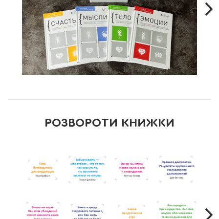
поступального розвитку. Тепер уся потрібна інформація
зібрана в одному місці — у комплекті «Здоровий і щасливий
рік».
До комплекту увійшли такі книжки:
«Тіло. Здоровий і щасливий рік»
Здорове і гарне тіло — це той фундамент, на якому
будується наше благополуччя у всіх сферах життя. Тут
зібрані саммарі 12 світових бестселерів, присвячених
досягненню оптимальної фізичної форми і поліпшенню
самопочуття. Ви дізнаєтеся силу-силенну цікавих фактів про
будову власного тіла і зрозумієте, як примножувати, а не
руйнувати подарований природою потенціал, і зможете раз
РОЗВОРОТИ КНИЖКИ
і назавжди змінити свій спосіб життя.
До збірника увійшли такі книжки:
1. «Тіло. Інструкція з використання» Білла Брайсона.
2. «Біологія віри. Як сила переконань може змінити ваше тіло
і розум» Брюса Ліптона.
3. «Усвідомлене керування здоров’ям» Дмитра Шаменкова.
4. «Кисневе перевага. Проста, науково обґрунтована
техніка дихання для здоров'я і спорту» Патріка Маккіона.
5. «Послання води» Масару Емото.