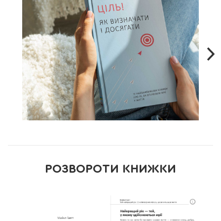
кроком. Читайте 12 самарі — і ви отримаєте всю необхідну
інформацію, щоб не просто роздумувати, але й діяти.
До збірки «Ціль! Як визначати і досягати» увійшли
дванадцять самарі світових бестселерів. А саме:
1.
«Твій найкращий рік. 12 неймовірних місяців, які
змінять ваше життя»
Майкла Гаятта.
2.
«Мистецтво мріяти. Як отримати те, чого насправді
бажаєш»
Барбари Шер, Енні Ґоттліб.
3.
«Ціль! Як здобути все, що хочеш, швидше, ніж ти
думав»
Брайана Трейсі.
4.
«Мистецтво мислити масштабно»
Девіда Шварца.
5.
«Цілі. Як користуватися життям сповна»
Зіга Зіглара.
6.
«SMART-цілі. 10 простих кроків до ваших цілей в
кар'єрі та особистому житті»
Ес Джей Скотта.
7.
«Метод PRIMER. Єдине керівництво по досягненню
РОЗВОРОТИ КНИЖКИ
цілей, яке вам знадобиться!»
Деймона Захаріадіса.
8.
«Цілі за HARD. Як прийти туди, куди ви хочете»
Марка
Мерфі.
9.
«Як досягти цілі. Чотири дисципліни виконання»
Шона
Кові, Кріса Макчесні, Джима Г’юлінґа.