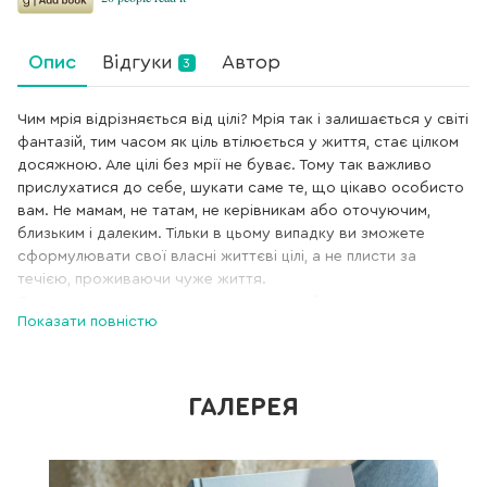
Опис
Відгуки
Автор
3
Чим мрія відрізняється від цілі? Мрія так і залишається у світі
фантазій, тим часом як ціль втілюється у життя, стає цілком
досяжною. Але цілі без мрії не буває. Тому так важливо
прислухатися до себе, шукати саме те, що цікаво особисто
вам. Не мамам, не татам, не керівникам або оточуючим,
близьким і далеким. Тільки в цьому випадку ви зможете
сформулювати свої власні життєві цілі, а не плисти за
течією, проживаючи чуже життя.
Однак, за статистикою, усвідомлено займаються
Показати повністю
цілепокладанням у середньому не більше 8% людей. Чи
ввійдете ви у ці 8%? Чи реалізуєте свої задуми, чи втілите
мрії, чи виконаєте життєве призначення? Все залежить
тільки від вас.
ГАЛЕРЕЯ
Збірник самарі «Ціль. Як визначати і досягати» пропонує
готовий набір інструментів для реалізації ваших бажань. Ви
навчитеся переводити будь-яку мрію в розряд «цілей»,
розклавши її на складові, спланувавши реалізацію крок за