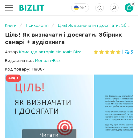
0
УКР
Книги
Психологія
Ціль! Як визначати і досягати. Збірник самарі + аудіокнига
Ціль! Як визначати і досягати. Збірник
самарі + аудіокнига
Автор
Команда авторів Моноліт Bizz
|
3
Видавництво:
Моноліт-Bizz
Код товару: 118087
Акція
Читати