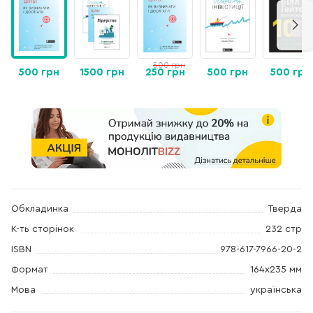
500 грн
500 грн
1500 грн
250 грн
500 грн
500 грн
Обкладинка
Тверда
К-ть сторінок
232 стр
ISBN
978-617-7966-20-2
Формат
164х235 мм
Мова
українська