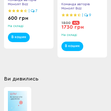
особистої
Моноліт Bizz
Команда авторів
ефективності» та «50
Моноліт Bizz
|
7
звичок успішних
людей»
|
9
600 грн
1800
-4%
На складі
1730 грн
На складі
В кошик
В кошик
Ви дивились