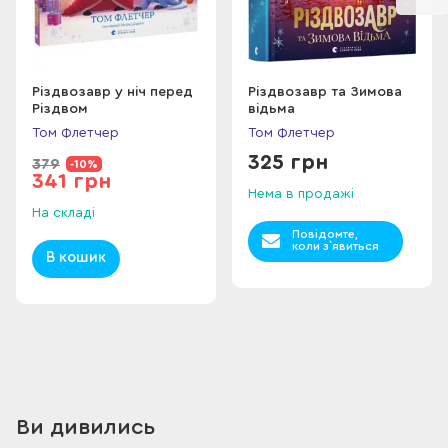
Різдвозавр у ніч перед
Різдвозавр та Зимова
Різдвом
відьма
Том Флетчер
Том Флетчер
325 грн
379
-10%
341 грн
Нема в продажі
На складі
Повідомте,
коли з`явиться
В кошик
Ви дивились