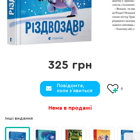
325 грн
Повідомте,
9
коли з`явиться
Нема в продажі
Інші видання