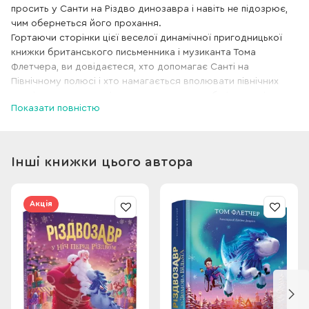
просить у Санти на Різдво динозавра і навіть не підозрює,
чим обернеться його прохання.
Гортаючи сторінки цієї веселої динамічної пригодницької
книжки британського письменника і музиканта Тома
Флетчера, ви довідаєтеся, хто допомагає Санті на
Північному полюсі і хто намагається вполювати північних
оленів, як з ненависті народжується дружба і чому містер
Показати повністю
Трандл понад усі свята любить Різдво. І, звісно,
познайомитеся з найфантастичнішим книжковим героєм –
Різдвозавром.
Інші книжки цього автора
Акція