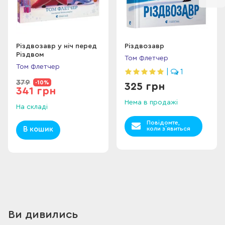
Різдвозавр у ніч перед
Різдвозавр
Різдвом
Том Флетчер
Том Флетчер
|
1
379
-10%
325 грн
341 грн
Нема в продажі
На складі
Повідомте,
В кошик
коли з`явиться
Ви дивились