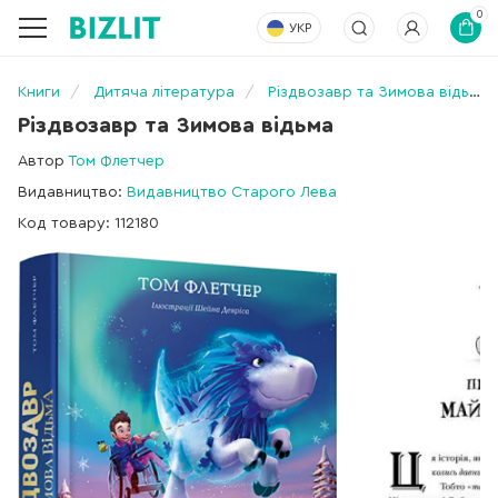
0
УКР
Книги
Дитяча література
Різдвозавр та Зимова відьма
Різдвозавр та Зимова відьма
Автор
Том Флетчер
Видавництво:
Видавництво Старого Лева
Код товару: 112180