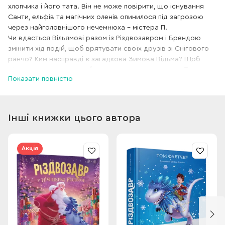
хлопчика і його тата. Він не може повірити, що існування
Санти, ельфів та магічних оленів опинилося під загрозою
через найголовнішого нечемнюха – містера П.
Чи вдасться Вільямові разом із Різдвозавром і Брендою
змінити хід подій, щоб врятувати своїх друзів зі Снігового
ранчо? Ким насправді є загадкова Зимова Відьма? Щоб
дізнатися про це – ­читайте нову захопливу книжку Тома
Показати повністю
Флетчера.
Інші книжки цього автора
Акція