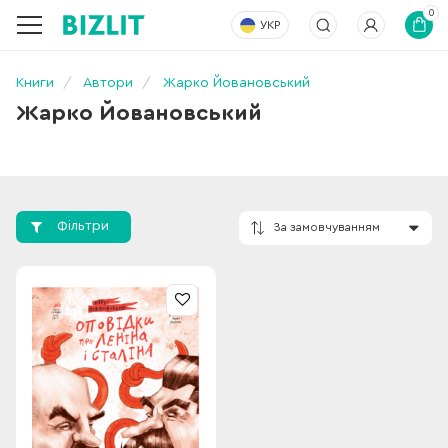
0
УКР
Книги
Автори
Жарко Йовановський
Жарко Йовановський
Фільтри
За замовчування