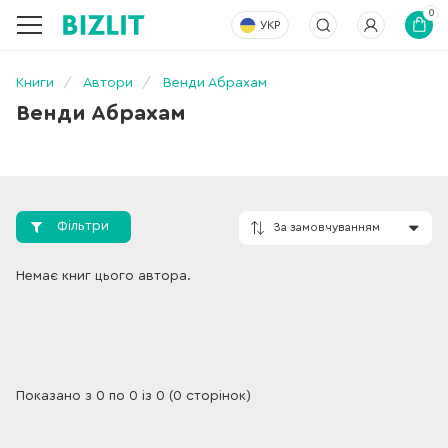
0
УКР
Книги
Автори
Венди Абрахам
Венди Абрахам
Фільтри
За замовчування
Немає книг цього автора.
Показано з 0 по 0 із 0 (0 сторінок)