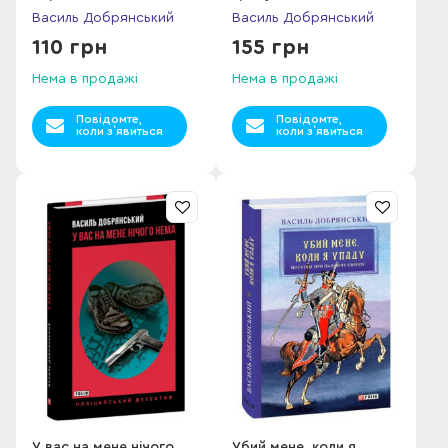
Василь Добрянський
Василь Добрянський
110 грн
155 грн
Нема в продажі
Нема в продажі
Повідомте,
Повідомте,
коли з`явиться
коли з`явиться
У вас на мене нічого
Убий мене, коли я