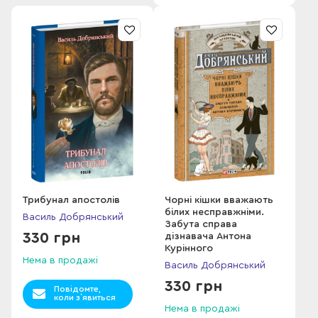
Трибунал апостолів
Чорні кішки вважають
білих несправжніми.
Василь Добрянський
Забута справа
330 грн
дізнавача Антона
Курінного
Нема в продажі
Василь Добрянський
330 грн
Повідомте,
коли з`явиться
Нема в продажі