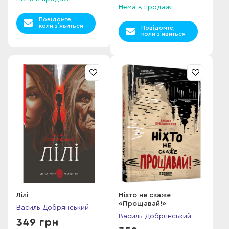
Нема в продажі
Повідомте,
коли з`явиться
Повідомте,
коли з`явиться
Лілі
Ніхто не скаже
«Прощавай!»
Василь Добрянський
Василь Добрянський
349 грн