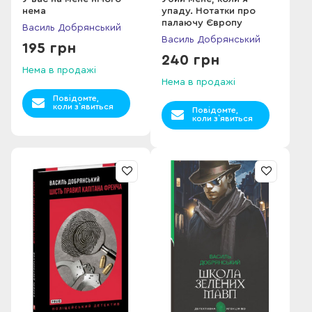
нема
упаду. Нотатки про
палаючу Європу
Василь Добрянський
Василь Добрянський
195 грн
240 грн
Нема в продажі
Нема в продажі
Повідомте,
коли з`явиться
Повідомте,
коли з`явиться