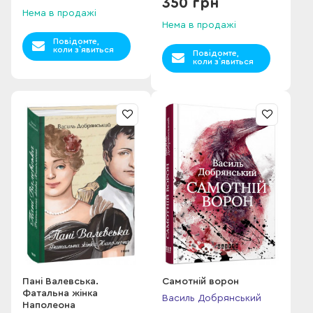
350 грн
Нема в продажі
Нема в продажі
Повідомте,
коли з`явиться
Повідомте,
коли з`явиться
Пані Валевська.
Самотній ворон
Фатальна жінка
Василь Добрянський
Наполеона