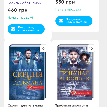
350 грн
Василь Добрянський
460 грн
Нема в продажі
Нема в продажі
Повідомте,
коли з`явиться
Повідомте,
коли з`явиться
Скриня для гетьмана
Трибунал апостолів