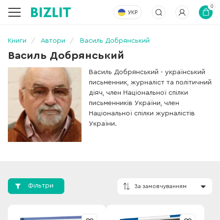
0
УКР
Книги
Автори
Василь Добрянський
Василь Добрянський
Василь Добрянський - український
письменник, журналіст та політичний
діяч, член Національної спілки
письменників України, член
Національної спілки журналістів
України.
Фільтри