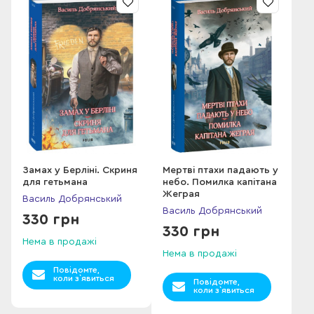
За замовчування
Замах у Берліні. Скриня
Мертві птахи падають у
для гетьмана
небо. Помилка капітана
Жеграя
Василь Добрянський
Василь Добрянський
330 грн
330 грн
Нема в продажі
Нема в продажі
Повідомте,
коли з`явиться
Повідомте,
коли з`явиться