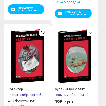
Нема в продажі
Повідомте,
коли з`явиться
Повідомте,
коли з`явиться
Колектор
Купання немовлят
Василь Добрянський
Василь Добрянський
Ціна формується
195 грн
Нема в продажі