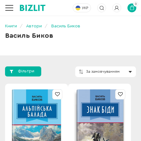
0
УКР
Книги
Автори
Василь Биков
Василь Биков
Фільтри
За замовчування