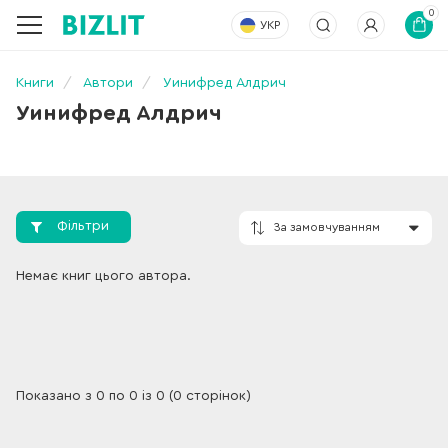
0
УКР
Книги
Автори
Уинифред Алдрич
Уинифред Алдрич
Фільтри
За замовчування
Немає книг цього автора.
Показано з 0 по 0 із 0 (0 сторінок)