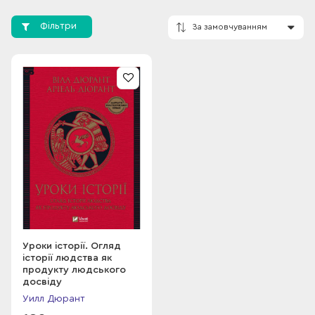
Фільтри
За замовчування
Уроки історії. Огляд
історії людства як
продукту людського
досвіду
Уилл Дюрант