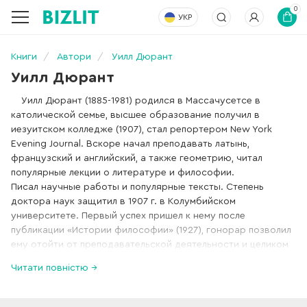
0
УКР
Книги
Автори
Уилл Дюрант
Уилл Дюрант
Уилл Дюрант (1885-1981) родился в Массачусетсе в
католической семье, высшее образование получил в
иезуитском колледже (1907), стал репортером New York
Evening Journal. Вскоре начал преподавать латынь,
французский и английский, а также геометрию, читал
популярные лекции о литературе и философии.
Писал научные работы и популярные тексты. Степень
доктора наук защитил в 1907 г. в Колумбийском
университете. Первый успех пришел к нему после
публикации «Истории философии» (1927), гонорар позволил
ему отойти от преподавательской деятельности и целиком
сконцентрироваться на своем самом масштабном проекте
Читати повністю →
— истории Западной цивилизации.