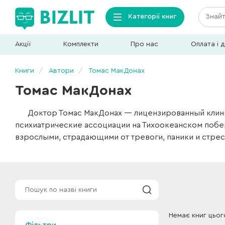
Категорії книг
Акції
Комплекти
Про нас
Оплата і 
Книги
Автори
Томас МакДонах
Томас МакДонах
Доктор Томас МакДонах — лицензированный клини
психиатрические ассоциации на Тихоокеанском побе
взрослыми, страдающими от тревоги, паники и стрес
Немає книг цьог