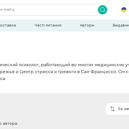
доставка
Часті питання
Автори
Видавн
ческий психолог, работающий во многих медицинских у
режье и Центр стресса и тревоги в Сан-Франциско. Он с
са.
За з
о автора.