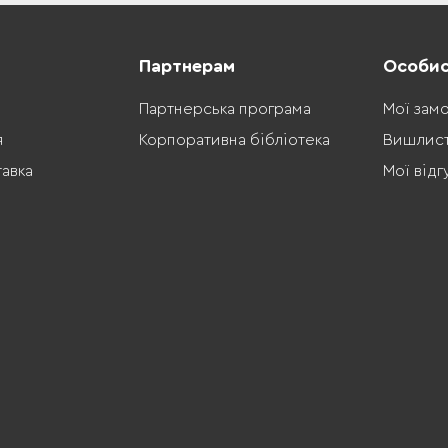
Партнерам
Особис
Партнерська програма
Мої зам
я
Корпоративна бібліотека
Вишлис
тавка
Мої відг