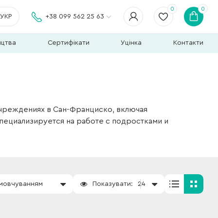
0
0
УКР
+38 099 562 25 63
ицтва
Сертифікати
Уцінка
Контакти
чреждениях в Сан-Франциско, включая
пециализируется на работе с подростками и
амовчуванням
Показувати:
24