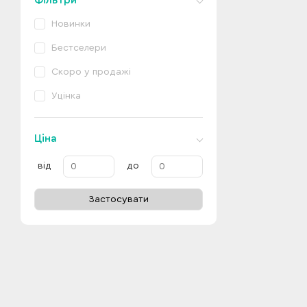
Фільтри
Новинки
Бестселери
Скоро у продажі
Уцінка
Ціна
від
до
Застосувати