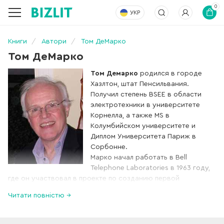
0
УКР
Книги
Автори
Том ДеМарко
Том ДеМарко
Том Демарко
родился в городе
Хазлтон, штат Пенсильвания.
Получил степень BSEE в области
электротехники в университете
Корнелла, а также MS в
Колумбийском университете и
Диплом Университета Париж в
Сорбонне.
Марко начал работать в Bell
Telephone Laboratories в 1963 году,
где он участвовал в проекте по созданию первой
крупномасштабной электронной системы коммутаций (ESS-
Читати повністю →
1), которая в последующем использовалась для
обеспечения офисной телефонии по всему миру. В 1960-х
он начал работать на Французскую IT-консалтинговую