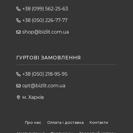
В 1984 году Том деМарко получил премю Warnier за "вклад в
+38 (099) 562-25-63
жизнь области вычисления ", а в 1999 - Стивенсоновскую
премию "За вклад в методы разработки программного
+38 (050) 226-77-77
обеспечения ".
shop@bizlit.com.ua
ГУРТОВІ ЗАМОВЛЕННЯ
+38 (050) 218-95-95
opt@bizlit.com.ua
м. Харків
Про нас
Оплата і доставка
Контакти