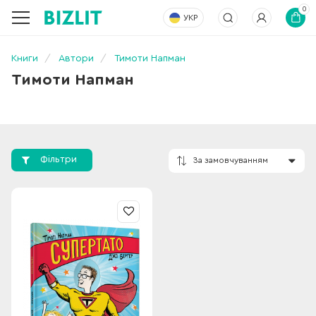
0
УКР
Книги
Автори
Тимоти Напман
Тимоти Напман
Фільтри
За замовчування