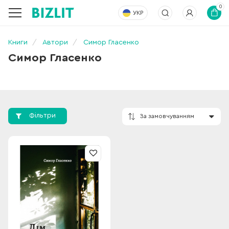
0
УКР
Книги
Автори
Симор Гласенко
Симор Гласенко
Фільтри
За замовчування