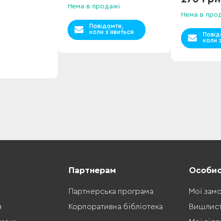
Нема в продажі
Нема в про
Повідомте,
коли з`явиться
Повід
коли 
Партнерам
Особис
Партнерська програма
Мої зам
я
Корпоративна бібліотека
Вишлис