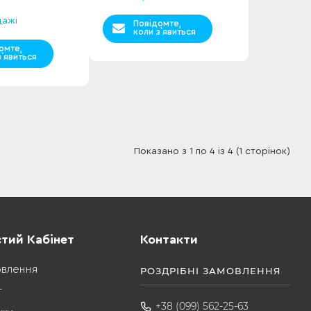
дажі
Повідомте,
коли з`явиться
омте,
з`явиться
Показано з 1 по 4 із 4 (1 сторінок)
тий Кабінет
Контакти
овлення
РОЗДРІБНІ ЗАМОВЛЕННЯ
т
+38 (099) 562-25-63