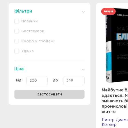
Фільтри
Акція
Новинки
Бестселери
Скоро у продажі
Уцінка
Ціна
від
до
Майбутнє б
Застосувати
здається. Я
змінюють бі
промислові
життя
Питер Диама
Котлер