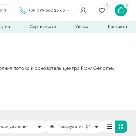
0
0
УКР
+38 099 562 25 63
ицтва
Сертифікати
Уцінка
Контакти
ояния потока и основатель центра Flow Genome.
амовчуванням
Показувати:
24