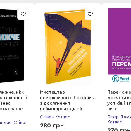
лижче, ніж
Мистецтво
Переможец
к технології
неможливого. Посібник
досягти к
знес,
з досягнення
успіхів і 
сть і наше
неймовірних цілей
світ
Стівен Котлер
Пітер Діама
Котлер
ндис, Стівен
280 грн
270 грн