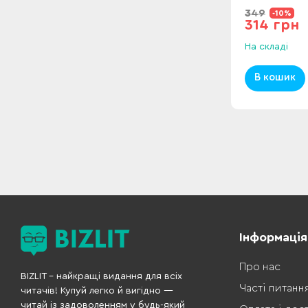
349
-10%
314 грн
На складі
В кошик
Інформація
Про нас
BIZLIT – найкращі видання для всіх
Часті питанн
читачів! Купуй легко й вигідно —
читай із задоволенням у будь-який