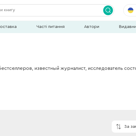
доставка
Часті питання
Автори
Видавн
бестселлеров, известный журналист, исследователь сост
За з