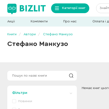
Категорії книг
Акції
Комплекти
Про нас
Оплата і 
Книги
Автори
Стефано Манкузо
Стефано Манкузо
Немає книг цьог
Фільтри
Новинки