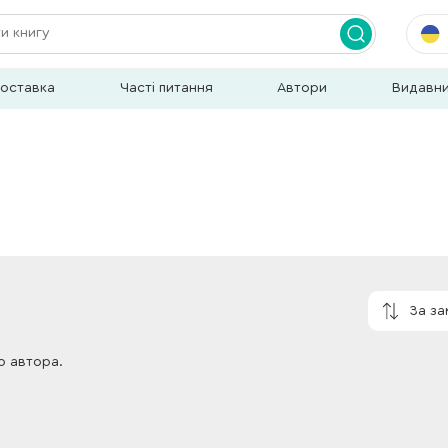
доставка
Часті питання
Автори
Видавн
За з
о автора.