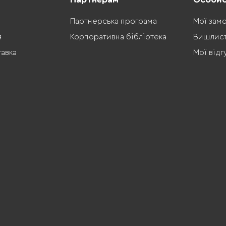
Партнерська програма
Мої зам
я
Корпоративна бібліотека
Вишлис
тавка
Мої відг