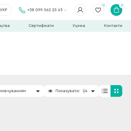
0
0
УКР
+38 099 562 25 63
ицтва
Сертифікати
Уцінка
Контакти
амовчуванням
Показувати:
24