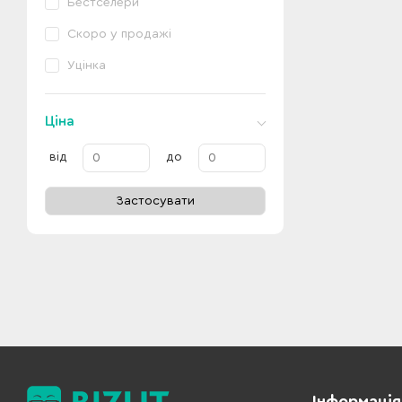
Бестселери
Скоро у продажі
Уцінка
Ціна
від
до
Застосувати
Інформація