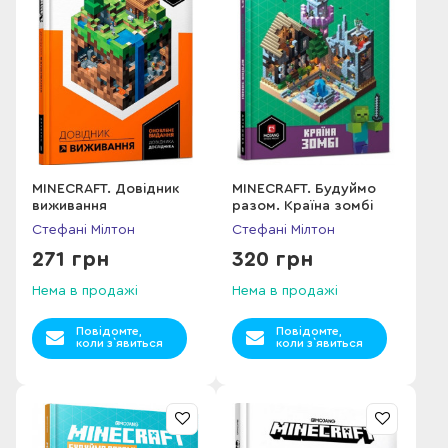
MINECRAFT. Довідник
MINECRAFT. Будуймо
виживання
разом. Країна зомбі
Стефані Мілтон
Стефані Мілтон
271 грн
320 грн
Нема в продажі
Нема в продажі
Повідомте,
Повідомте,
коли з`явиться
коли з`явиться