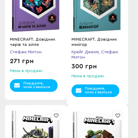
MINECRAFT. Довідник
MINECRAFT. Довідник
чарів та зілля
мініігор
Стефані Мілтон
Крейг Джеллі, Стефані
Мілтон
271 грн
300 грн
Нема в продажі
Нема в продажі
Повідомте,
коли з`явиться
Повідомте,
коли з`явиться