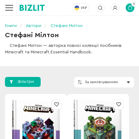
0
УКР
Книги
Автори
Стефані Мілтон
Стефані Мілтон
Стефані Мілтон — авторка повної колекції посібників
Minecraft та Minecraft Essential Handbook.
Фільтри
За замовчування