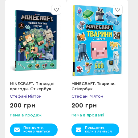
MINECRAFT. Підводні
MINECRAFT. Тварини.
пригоди. Стікербук
Стікербук
Стефані Мілтон
Стефані Мілтон
200 грн
200 грн
Нема в продажі
Нема в продажі
Повідомте,
Повідомте,
коли з`явиться
коли з`явиться