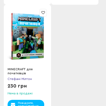
MINECRAFT для
початківців
Стефані Мілтон
230 грн
Нема в продажі
Повідомте,
коли з`явиться