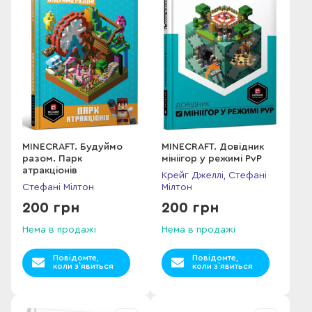
MINECRAFT. Будуймо
MINECRAFT. Довідник
разом. Парк
мініігор у режимі PvP
атракціонів
Крейг Джеллі, Стефані
Стефані Мілтон
Мілтон
200 грн
200 грн
Нема в продажі
Нема в продажі
Повідомте,
Повідомте,
коли з`явиться
коли з`явиться