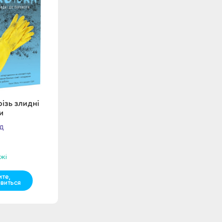
різь злидні
и
д
жі
мте,
явиться