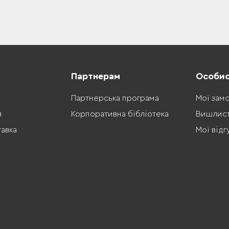
Партнерам
Особис
Партнерська програма
Мої зам
я
Корпоративна бібліотека
Вишлис
тавка
Мої відг