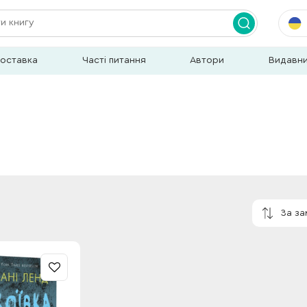
доставка
Часті питання
Автори
Видавн
За з