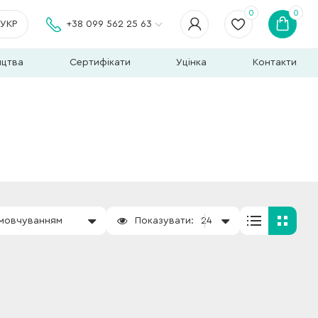
0
0
УКР
+38 099 562 25 63
ицтва
Сертифікати
Уцінка
Контакти
амовчуванням
Показувати:
24