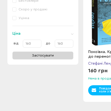
Бестселери
Скоро у продажі
Уцінка
Ціна
від
до
Покоївка. К
Застосувати
до перемог
Стефані Лен
160 грн
Нема в прода
Повідо
коли з`