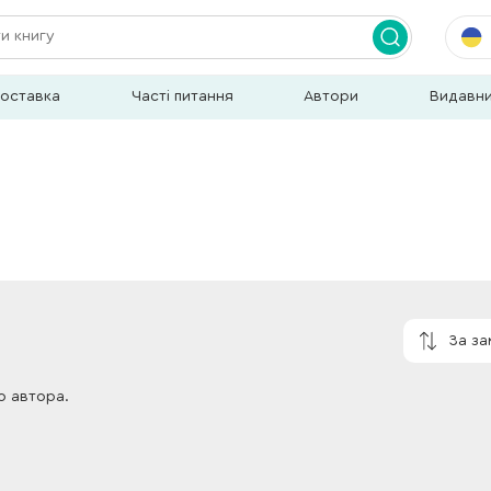
доставка
Часті питання
Автори
Видавн
За з
о автора.