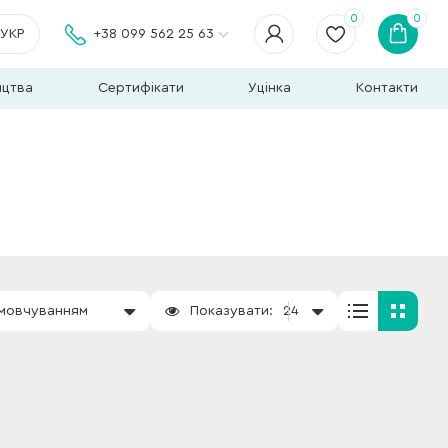
0
0
УКР
+38 099 562 25 63
ицтва
Сертифікати
Уцінка
Контакти
амовчуванням
Показувати:
24