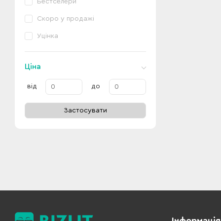
Бестселери
Скоро у продажі
Уцінка
Ціна
від
до
Застосувати
Інформація