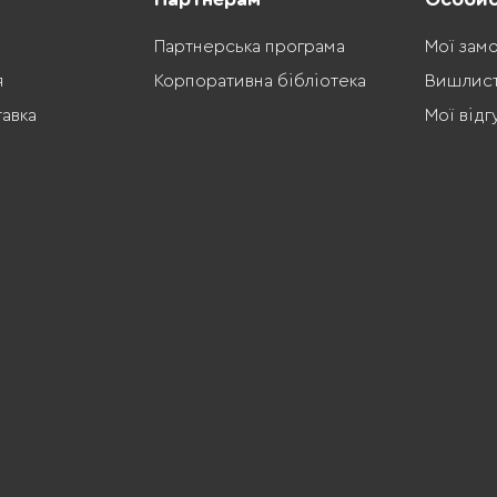
Партнерська програма
Мої зам
я
Корпоративна бібліотека
Вишлис
тавка
Мої відг