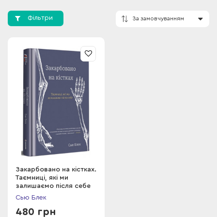
каналі BBC Two. У 2016 році королева нагородила Сью Блек
титулом дами-командора ордена Британської імперії за
Фільтри
заслуги у галузі судової антропології.
За замовчування
Закарбовано на кістках.
Таємниці, які ми
залишаємо після себе
Сью Блек
480 грн