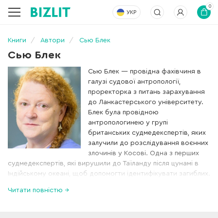
0
УКР
Книги
Автори
Сью Блек
Сью Блек
Сью Блек — провідна фахівчиня в
галузі судової антропології,
проректорка з питань зарахування
до Ланкастерського університету.
Блек була провідною
антропологинею у групі
британських судмедекспертів, яких
залучили до розслідування воєнних
злочинів у Косові. Одна з перших
судмедекспертів, які вирушили до Таїланду після цунамі в
Індійському океані, щоб допомогти ідентифікувати загиблих.
Читати повністю →
Сью Блек часто згадують у засобах масової інформації, про
її роботу знімали документальні фільми, а ще вона вела
успішний цикл програм «Нерозкриті історичні справи» на