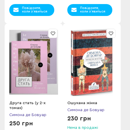
Повідомте,
Повідомте,
коли з`явиться
коли з`явиться
Друга стать (у 2-х
Ошукана жінка
томах)
Симона де Бовуар
Симона де Бовуар
230 грн
250 грн
Нема в продажі