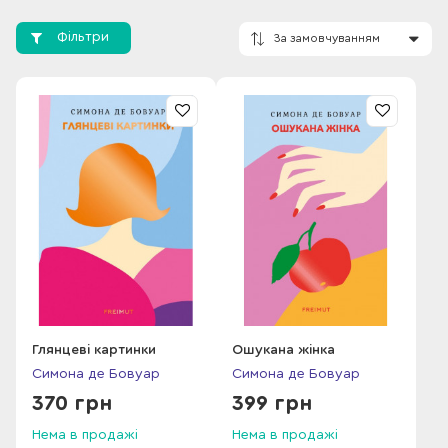
стала наймолодшою зі студенток Сорбонни, яка склала
важкий і престижний іспит Agrégation з філософії. Кращий
Фільтри
результат був лише в одного студента: Жана Поля Сартра,
який пізніше дістав світове визнання як “батько”
екзистенціалізму. Згодом Бовуар і Сартр стали парою. Але
на відміну від більшості сучасників, вони самі, незалежно від
За замовчування
суспільних поглядів, визначали правила, за якими
розвивалися їхні стосунки.
1949 року Симона де Бовуар написала книжку „Друга
стать”. Цей твір дав багатьом європейським жінкам
мужність взяти на себе відповідальність жити за своїм
власним, а не суспільним баченням. Ім’я всесвітньо відомої
феміністки перш за все асоціюється саме з цією працею,
принаймні в нашій країні. Проте не менш цікавою є її
художня проза: романи «Свідомий вік» і «Ошукана жінка», а
також «Монолог». “Матінка усіх феміністок” Симона де
Глянцеві картинки
Ошукана жінка
Бовуар похована на паризькому цвинтарі Монпарнас. На її
Симона де Бовуар
Симона де Бовуар
могилі прив’ялі троянди і безліч записок від шанувальниць.
370 грн
399 грн
Нема в продажі
Нема в продажі