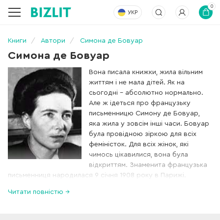
0
УКР
Книги
Автори
Симона де Бовуар
Симона де Бовуар
Вона писала книжки, жила вільним
життям і не мала дітей. Як на
сьогодні – абсолютно нормально.
Але ж ідеться про французьку
письменницю Симону де Бовуар,
яка жила у зовсім інші часи. Бовуар
була провідною зіркою для всіх
феміністок. Для всіх жінок, які
чимось цікавилися, вона була
відкриттям. Знаменита французька
письменниця народилася 9 січня 1908 року в Парижі.
Читати повністю →
Симона де Бовуар вже в юності поставила собі за мету
стати письменницею – для жінки тих часів це була чи не
єдина можливість досягти успіху і визнання. У 21 рік вона