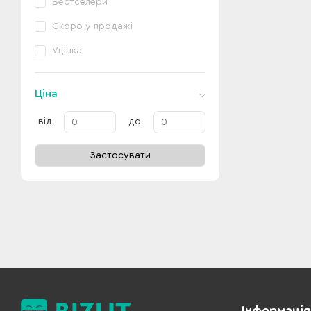
Бестселери
Скоро у продажі
Уцінка
Ціна
від
до
Застосувати
Інформація