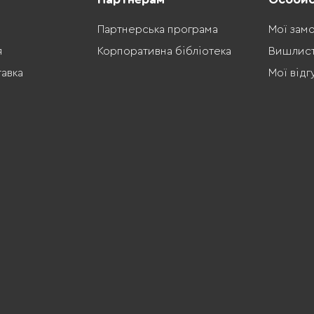
Партнерська програма
Мої зам
я
Корпоративна бібліотека
Вишлис
тавка
Мої відг