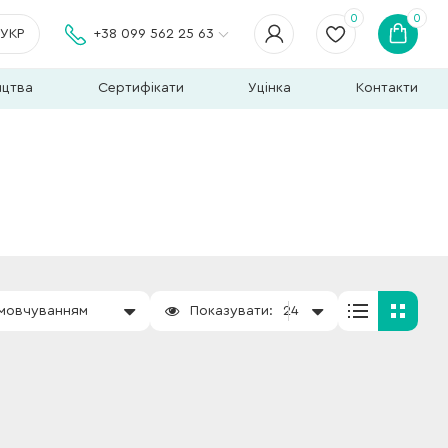
0
0
УКР
+38 099 562 25 63
ицтва
Сертифікати
Уцінка
Контакти
амовчуванням
Показувати:
24