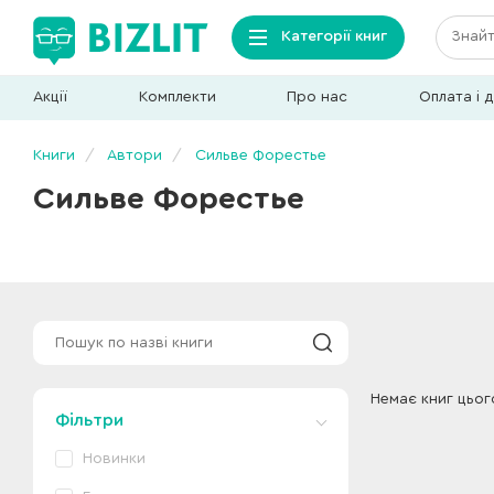
Категорії книг
Акції
Комплекти
Про нас
Оплата і 
Книги
Автори
Сильве Форестье
Сильве Форестье
Немає книг цьог
Фільтри
Новинки