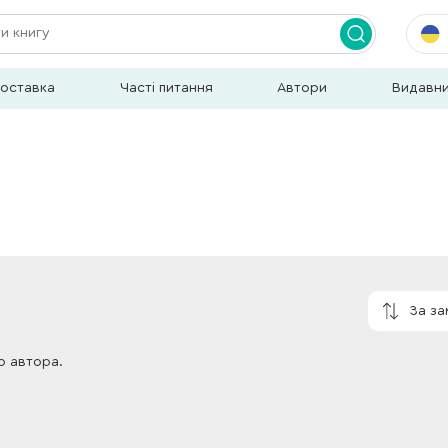
доставка
Часті питання
Автори
Видавн
За з
о автора.