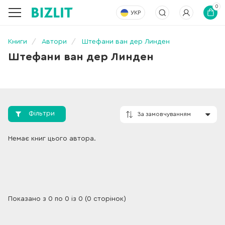
0
УКР
Книги
Автори
Штефани ван дер Линден
Штефани ван дер Линден
Фільтри
За замовчування
Немає книг цього автора.
Показано з 0 по 0 із 0 (0 сторінок)