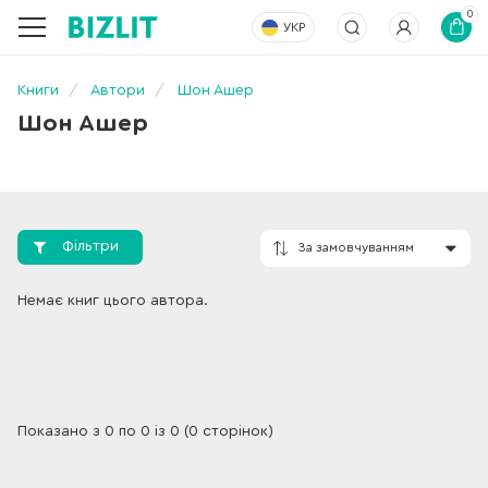
0
УКР
Книги
Автори
Шон Ашер
Шон Ашер
Фільтри
За замовчування
Немає книг цього автора.
Показано з 0 по 0 із 0 (0 сторінок)