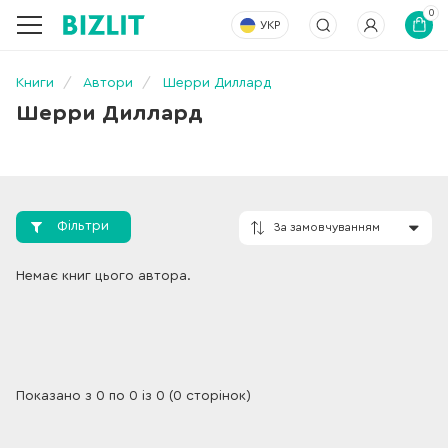
0
УКР
Книги
Автори
Шерри Диллард
Шерри Диллард
Фільтри
За замовчування
Немає книг цього автора.
Показано з 0 по 0 із 0 (0 сторінок)