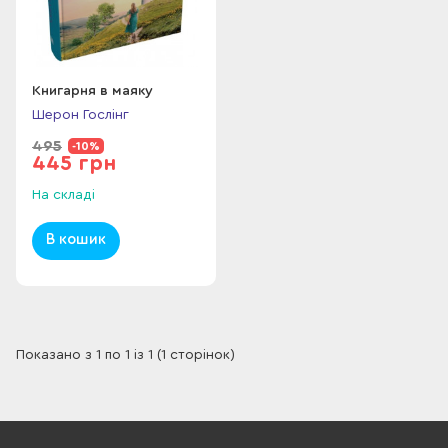
Книгарня в маяку
Шерон Гослінг
495
-10%
445 грн
На складі
В кошик
Показано з 1 по 1 із 1 (1 сторінок)