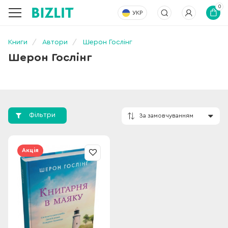
0
УКР
Книги
Автори
Шерон Гослінг
Шерон Гослінг
Фільтри
За замовчування
Акція