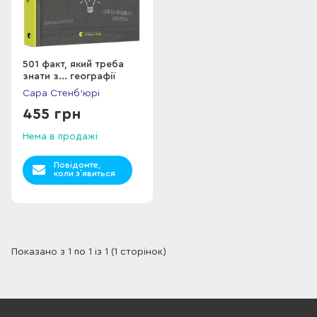
501 факт, який треба
знати з... географії
Сара Стенб’юрі
455 грн
Нема в продажі
Повідомте,
коли з`явиться
Показано з 1 по 1 із 1 (1 сторінок)