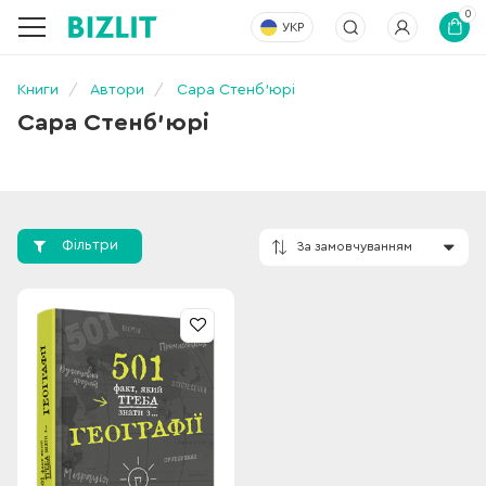
0
УКР
Книги
Автори
Сара Стенб’юрі
Сара Стенб’юрі
Фільтри
За замовчування