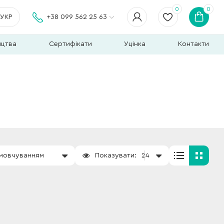
0
0
УКР
+38 099 562 25 63
ицтва
Сертифікати
Уцінка
Контакти
амовчуванням
Показувати:
24