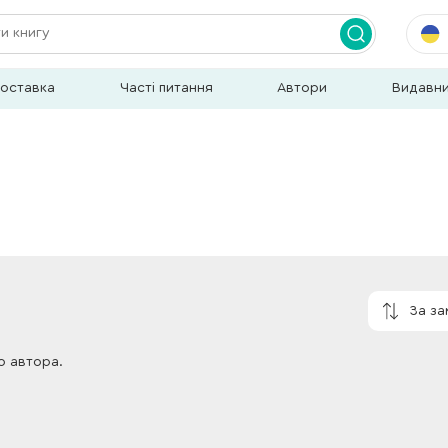
доставка
Часті питання
Автори
Видавн
За з
о автора.