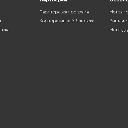
Партнерська програма
Мої зам
я
Корпоративна бібліотека
Вишлис
тавка
Мої відг