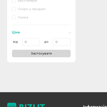
Бестселери
Скоро у продажі
Уцінка
Ціна
від
до
Застосувати
Інформація