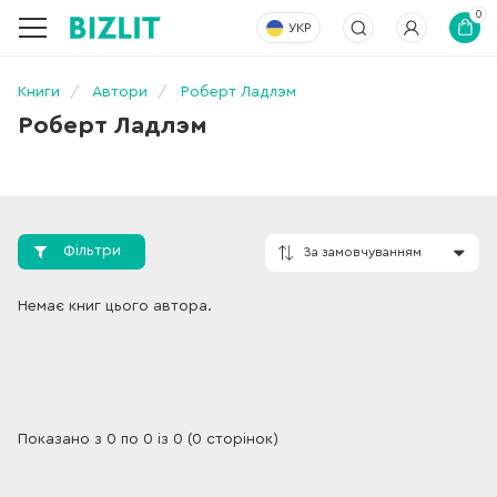
0
УКР
Книги
Автори
Роберт Ладлэм
Роберт Ладлэм
Фільтри
За замовчування
Немає книг цього автора.
Показано з 0 по 0 із 0 (0 сторінок)