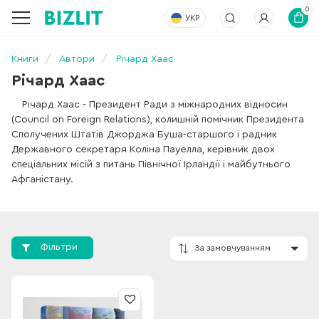
0
УКР
Книги
Автори
Річард Хаас
Річард Хаас
Річард Хаас - Президент Ради з міжнародних відносин
(Council on Foreign Relations), колишній помічник Президента
Сполучених Штатів Джорджа Буша-старшого і радник
Державного секретаря Коліна Пауелла, керівник двох
спеціальних місій з питань Північної Ірландії і майбутнього
Афганістану.
Фільтри
За замовчування