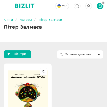
0
УКР
Книги
Автори
Пітер Залмаєв
Пітер Залмаєв
Фільтри
За замовчування