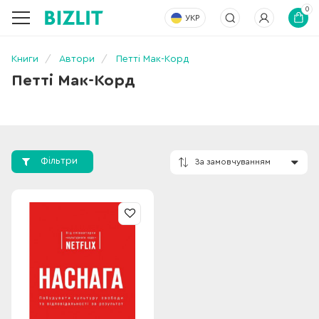
0
УКР
Книги
Автори
Петті Мак-Корд
Петті Мак-Корд
Фільтри
За замовчування