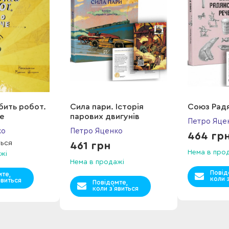
бить робот.
Сила пари. Історія
Союз Рaдя
е
парових двигунів
Петро Яце
ко
Петро Яценко
464 гр
ться
461 грн
Нема в про
жі
Нема в продажі
Повід
мте,
коли 
явиться
Повідомте,
коли з`явиться