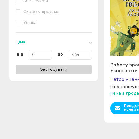
Бестселери
Скоро у продажі
Уцінка
Ціна
від
до
Роботу зро
Застосувати
Якщо захоч
Петро Яцен
Ціна формує
Нема в прода
Повідо
коли з`