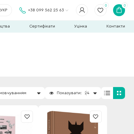
0
0
УКР
+38 099 562 25 63
ицтва
Сертифікати
Уцінка
Контакти
амовчуванням
Показувати:
24