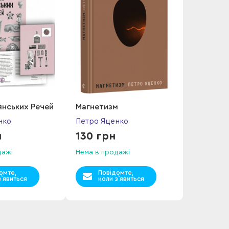
нських Речей
Магнетизм
нко
Петро Яценко
н
130 грн
дажі
Нема в продажі
омте,
Повідомте,
з`явиться
коли з`явиться