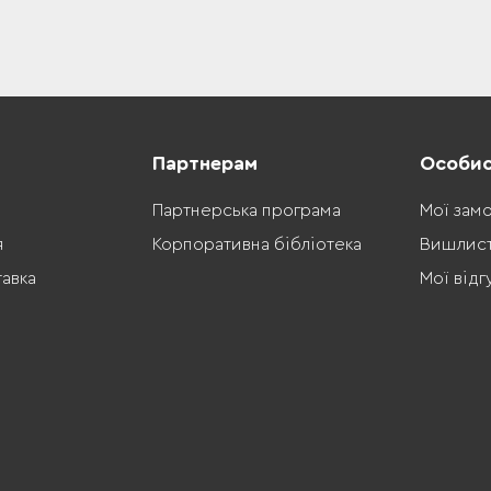
Партнерам
Особис
Партнерська програма
Мої зам
я
Корпоративна бібліотека
Вишлис
тавка
Мої відг