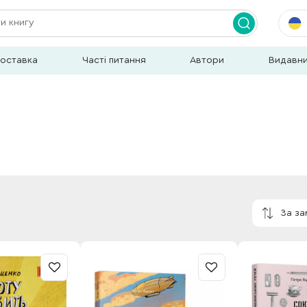
доставка
Часті питання
Автори
Видавн
За з