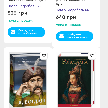
Частина 2. Залізні зуби
до самовбивства.
Брухт
Павло Загребельний
Павло Загребельний
530 грн
640 грн
Нема в продажі
Нема в продажі
Повідомте,
коли з`явиться
Повідомте,
коли з`явиться