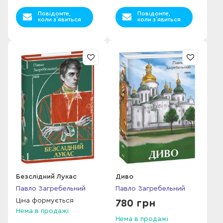
Повідомте,
Повідомте,
коли з`явиться
коли з`явиться
Безслідний Лукас
Диво
Павло Загребельний
Павло Загребельний
Ціна формується
780 грн
Нема в продажі
Нема в продажі