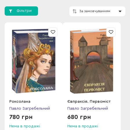
Державних премій ім. Т.Шевченка (1979—1987), депутат ВР
СРСР та УРСР, член ЦК КПУ (1979—1989).
Фільтри
П.Загребельний — автор майже 20-ти романів. І саме
історичні романи принесли йому справжнє визнання і
любов читачів. Серед найвідоміших творів письменника:
За замовчування
«Диво» (1968), «Первоміст» (1972), «Смерть у Києві» (1973),
«Євпраксія» (1975), «Роксолана» (1980), «Я, Богдан» (1983) та
ін.
Роксолана
Євпраксія. Первоміст
Павло Загребельний
Павло Загребельний
780 грн
680 грн
Нема в продажі
Нема в продажі