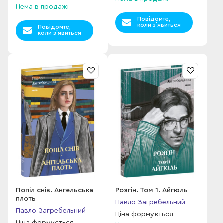
Нема в продажі
Повідомте,
коли з`явиться
Повідомте,
коли з`явиться
Попіл снів. Ангельська
Розгін. Том 1. Айгюль
плоть
Павло Загребельний
Павло Загребельний
Ціна формується
Ціна формується