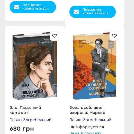
Повідомте,
коли з`явиться
Повідомте,
коли з`явиться
Зло. Південний
Зона особливої
комфорт
охорони. Марево
Павло Загребельний
Павло Загребельний
Ціна формується
680 грн
Нема в продажі