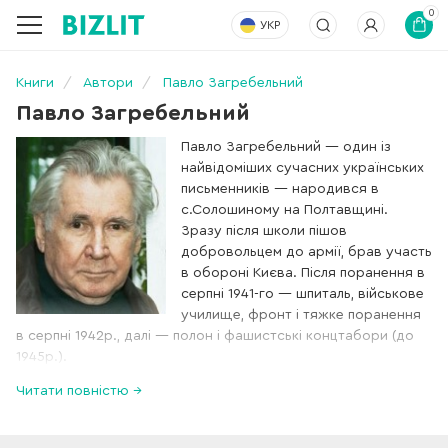
0
УКР
Книги
Автори
Павло Загребельний
Павло Загребельний
Павло Загребельний — один із
найвідоміших сучасних українських
письменників — народився в
с.Солошиному на Полтавщині.
Зразу після школи пішов
добровольцем до армії, брав участь
в обороні Києва. Після поранення в
серпні 1941-го — шпиталь, військове
училище, фронт і тяжке поранення
в серпні 1942р., далі — полон і фашистські концтабори (до
1945р.).
Читати повністю →
Закінчив Дніпропетровський унівнрситет. Був головним
редактором «Літературної газети», з 1979 до 1986 р.
очолював Спілку письменників України. Голова Комітету з