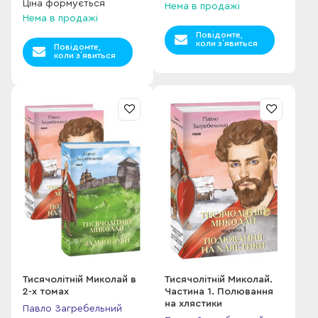
Ціна формується
Нема в продажі
Нема в продажі
Повідомте,
коли з`явиться
Повідомте,
коли з`явиться
Тисячолітній Миколай в
Тисячолітній Миколай.
2-х томах
Частина 1. Полювання
на хлястики
Павло Загребельний