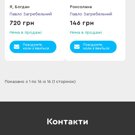
Я, Богдан
Роксолана
Павло Загребельний
Павло Загребельний
720 грн
146 грн
Нема в продажі
Нема в продажі
Повідомте,
Повідомте,
коли з`явиться
коли з`явиться
Показано з 1 по 16 із 16 (1 сторінок)
Контакти