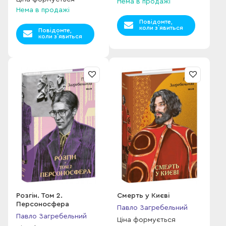
Нема в продажі
Нема в продажі
Повідомте,
коли з`явиться
Повідомте,
коли з`явиться
Розгін. Том 2.
Смерть у Києві
Персоносфера
Павло Загребельний
Павло Загребельний
Ціна формується