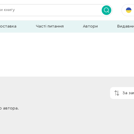
доставка
Часті питання
Автори
Видавн
За з
о автора.