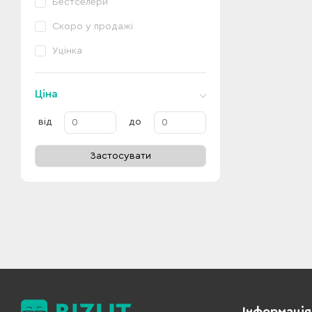
Бестселери
Скоро у продажі
Уцінка
Ціна
від
до
Застосувати
Інформація