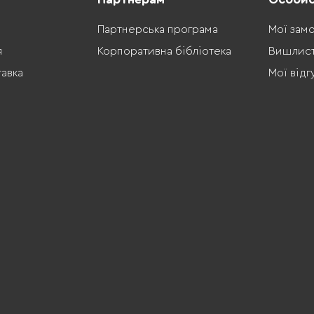
Партнерська програма
Мої зам
я
Корпоративна бібліотека
Вишлис
тавка
Мої відг