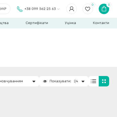
0
0
УКР
+38 099 562 25 63
ицтва
Сертифікати
Уцінка
Контакти
амовчуванням
Показувати:
24