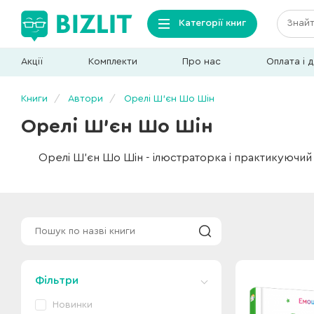
Категорії книг
Акції
Комплекти
Про нас
Оплата і 
Книги
Автори
Орелі Ш’єн Шо Шін
Орелі Ш’єн Шо Шін
Орелі Ш’єн Шо Шін - ілюстраторка і практикуючий 
Фільтри
Новинки