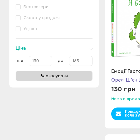
Бестселери
Скоро у продажі
Уцінка
Ціна
від
до
Емоції Ґаст
Застосувати
Орелі Ш’єн
130 грн
Нема в прода
Повідо
коли з`