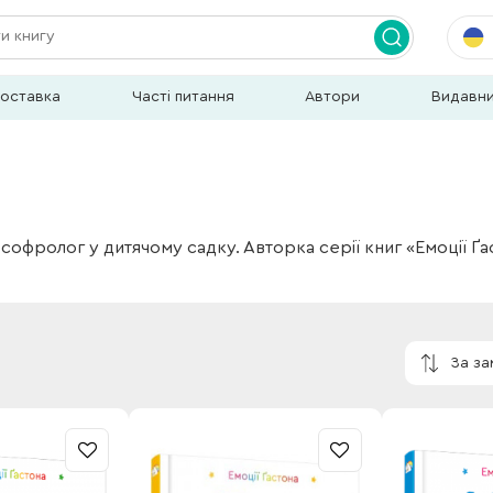
доставка
Часті питання
Автори
Видавн
софролог у дитячому садку. Авторка серії книг «Емоції Ґа
За з