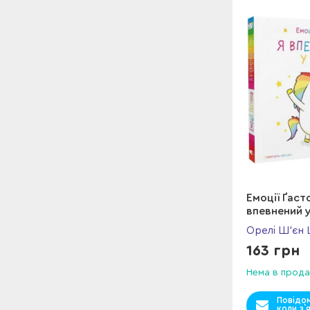
Емоції Ґаст
впевнений у
Орелі Ш’єн
163 грн
Нема в прода
Повідо
коли з`