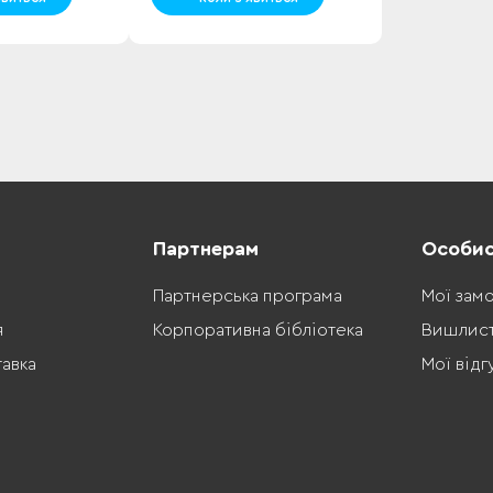
Партнерам
Особис
Партнерська програма
Мої зам
я
Корпоративна бібліотека
Вишлис
тавка
Мої відг