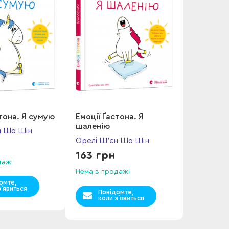
стона. Я сумую
Емоції Ґастона. Я
шаленію
н Шо Шін
Орелі Ш’єн Шо Шін
163 грн
дажі
Нема в продажі
омте,
з`явиться
Повідомте,
коли з`явиться