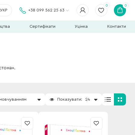
0
0
УКР
+38 099 562 25 63
ицтва
Сертифікати
Уцінка
Контакти
стона».
амовчуванням
Показувати:
24