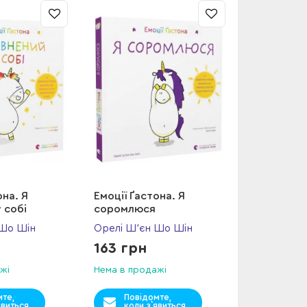
она. Я
Емоції Ґастона. Я
 собі
соромлюся
 Шо Шін
Орелі Ш’єн Шо Шін
163 грн
жі
Нема в продажі
мте,
Повідомте,
явиться
коли з`явиться