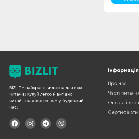
Інформація
Про нас
BIZLIT – найкращі видання для всіх
Часті питанн
читачів! Купуй легко й вигідно —
читай із задоволенням у будь-який
Оплата і дос
час!
Сертифікати