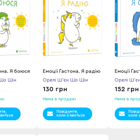
она. Я боюся
Емоції Ґастона. Я радію
Емоції Ґа
 Шо Шін
Орелі Ш’єн Шо Шін
Орелі Ш’є
130 грн
152 грн
жі
Нема в продажі
Нема в про
мте,
Повідомте,
Повід
явиться
коли з`явиться
коли 