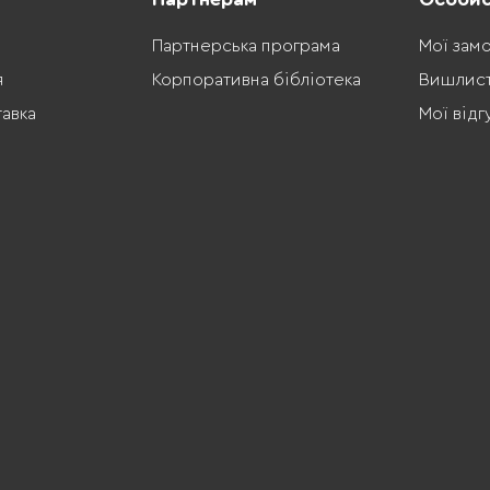
Партнерська програма
Мої зам
я
Корпоративна бібліотека
Вишлис
тавка
Мої відг