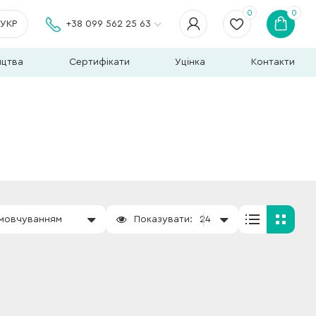
0
0
УКР
+38 099 562 25 63
ицтва
Сертифікати
Уцінка
Контакти
амовчуванням
Показувати:
24