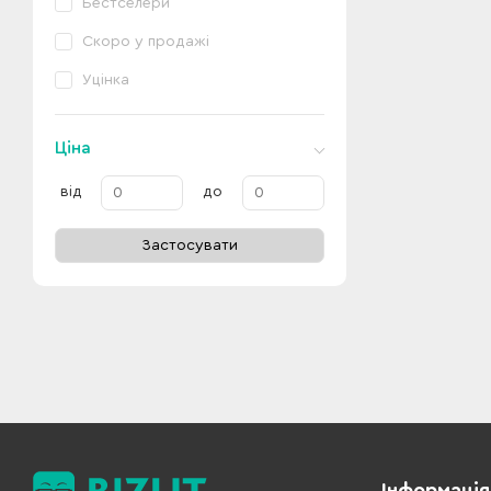
Бестселери
Скоро у продажі
Уцінка
Ціна
від
до
Застосувати
Інформація