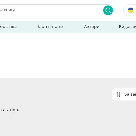
доставка
Часті питання
Автори
Видавн
За з
о автора.