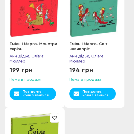
Еміль і Марго. Монстри
Еміль і Марго. Світ
скрізь!
навиворіт
Анн Дідьє, Олів'є
Анн Дідьє, Олів'є
Мюллер
Мюллер
199 грн
194 грн
Нема в продажі
Нема в продажі
Повідомте,
Повідомте,
коли з`явиться
коли з`явиться