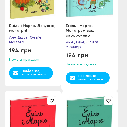
Еміль і Марго. Дякуємо,
Еміль і Марго.
монстри!
Монстрам вхід
заборонено
Анн Дідьє, Олів'є
Мюллер
Анн Дідьє, Олів'є
Мюллер
194 грн
194 грн
Нема в продажі
Нема в продажі
Повідомте,
коли з`явиться
Повідомте,
коли з`явиться