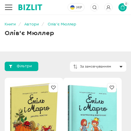
0
УКР
Книги
Автори
Олів'є Мюллер
Олів'є Мюллер
Фільтри
За замовчування