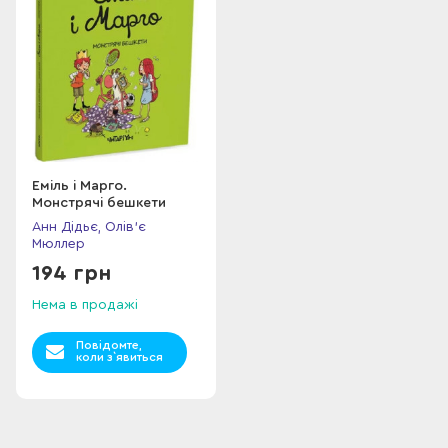
Еміль і Марго.
Монстрячі бешкети
Анн Дідьє, Олів'є
Мюллер
194 грн
Нема в продажі
Повідомте,
коли з`явиться