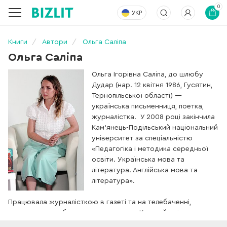
0
УКР
Книги
Автори
Ольга Саліпа
Ольга Саліпа
Ольга Ігорівна Саліпа, до шлюбу
Дудар (нар. 12 квітня 1986, Гусятин,
Тернопільської області) —
українська письменниця, поетка,
журналістка. У 2008 році закінчила
Кам'янець-Подільський національний
університет за спеціальністю
«Педагогіка і методика середньої
освіти. Українська мова та
література. Англійська мова та
література».
Працювала журналісткою в газеті та на телебаченні,
редакторкою обласного тижневика «Круглий двір»
(Тростянець, Сумська область). Із 2015 року прессекретарка