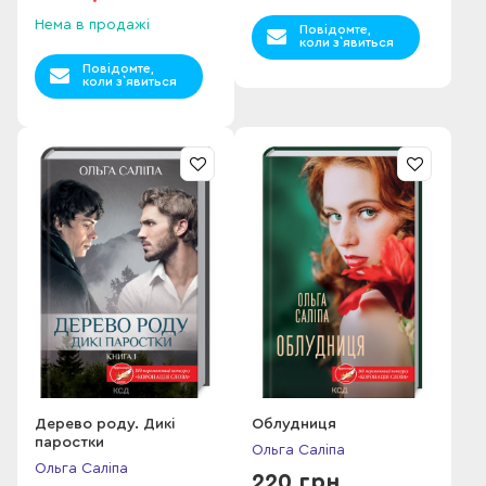
Нема в продажі
Повідомте,
коли з`явиться
Повідомте,
коли з`явиться
Дерево роду. Дикі
Облудниця
паростки
Ольга Саліпа
Ольга Саліпа
220 грн