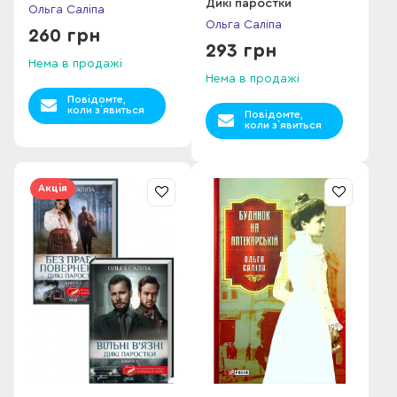
Дикі паростки
Ольга Саліпа
Ольга Саліпа
260 грн
293 грн
Нема в продажі
Нема в продажі
Повідомте,
коли з`явиться
Повідомте,
коли з`явиться
Акція