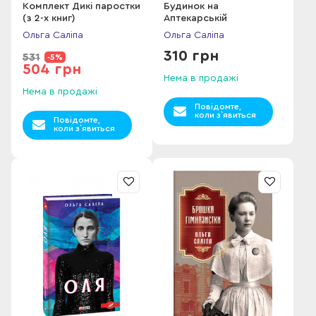
Комплект Дикі паростки
Будинок на
(з 2-х книг)
Аптекарській
Ольга Саліпа
Ольга Саліпа
310 грн
531
-5%
504 грн
Нема в продажі
Нема в продажі
Повідомте,
коли з`явиться
Повідомте,
коли з`явиться