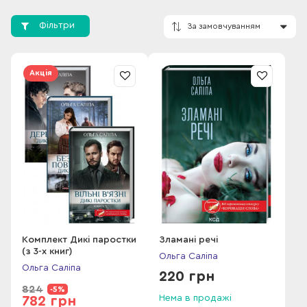
Хмельницького міського голови. Членкиня Національної
спілки письменників України.
Фільтри
Акція
За замовчування
Комплект Дикі паростки
Зламані речі
(з 3-х книг)
Ольга Саліпа
Ольга Саліпа
220 грн
824
-5%
Нема в продажі
782 грн