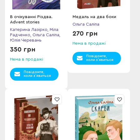
В очікуванні Різдва.
Медаль на два боки
Advent stories
Ольга Саліпа
Катерина Лазірко, Міла
270 грн
Радченко, Ольга Саліпа,
Юлія Черевань
Нема в продажі
350 грн
Повідомте,
Нема в продажі
коли з`явиться
Повідомте,
коли з`явиться