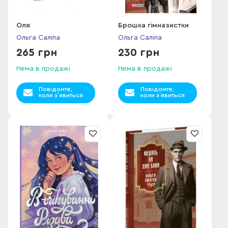
Оля
Брошка гімназистки
Ольга Саліпа
Ольга Саліпа
265 грн
230 грн
Нема в продажі
Нема в продажі
Повідомте,
Повідомте,
коли з`явиться
коли з`явиться