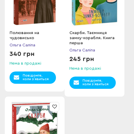
Полювання на
Скарби. Таємниця
чудовисько
замку-корабля. Книга
перша
Ольга Саліпа
Ольга Саліпа
340 грн
245 грн
Нема в продажі
Нема в продажі
Повідомте,
коли з`явиться
Повідомте,
коли з`явиться