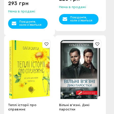
293 грн
Нема в продажі
Нема в продажі
Повідомте,
коли з`явиться
Повідомте,
коли з`явиться
Теплі історії про
Вільні в’язні. Дикі
справжнє
паростки