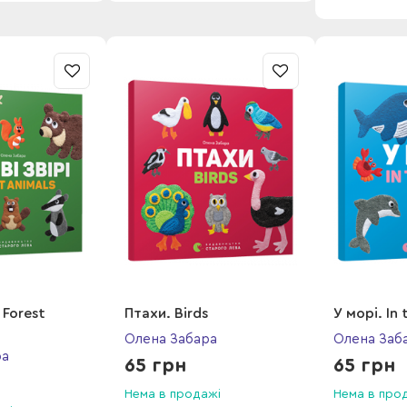
. Forest
Птахи. Birds
У морі. In 
Олена Забара
Олена Заб
ра
65 грн
65 грн
Нема в продажі
Нема в про