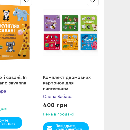
 і савані. In
Комплект двомовних
 and savanna
картонок для
найменших
ара
Олена Забара
400 грн
дажі
Нема в продажі
омте,
з`явиться
Повідомте,
коли з`явиться