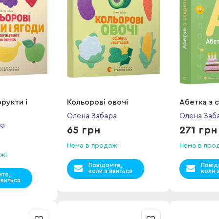
рукти і
Кольорові овочі
Абетка з 
Олена Забара
Олена Заб
ра
65 грн
271 грн
Нема в продажі
Нема в про
жі
Повідомте,
Повід
коли з`явиться
коли 
мте,
явиться