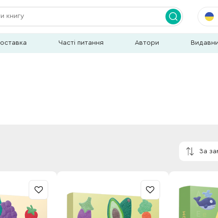
доставка
Часті питання
Автори
Видавн
За з