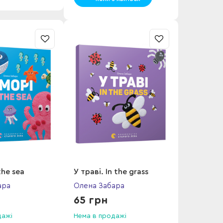
the sea
У траві. In the grass
ара
Олена Забара
65 грн
дажі
Нема в продажі