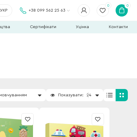
0
0
УКР
+38 099 562 25 63
ицтва
Сертифікати
Уцінка
Контакти
амовчуванням
Показувати:
24