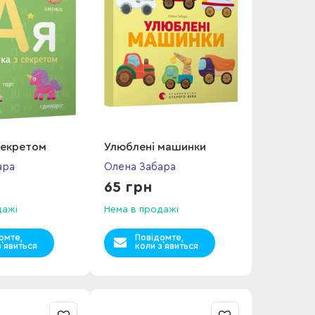
секретом
Улюблені машинки
ара
Олена Забара
65 грн
дажі
Нема в продажі
омте,
Повідомте,
з`явиться
коли з`явиться