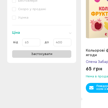
Бестселери
Скоро у продажі
Уцінка
Ціна
від
до
Кольоровi ф
Застосувати
ягоди
Олена Заба
65 грн
Нема в прода
Повідо
коли з`