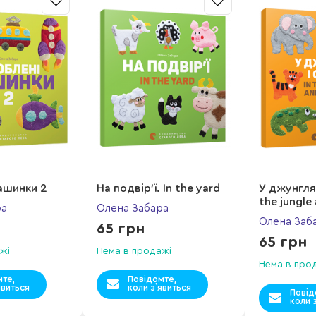
ашинки 2
На подвір’ї. In the yard
У джунглях
the jungle
ра
Олена Забара
Олена Заб
65 грн
65 грн
жі
Нема в продажі
Нема в про
мте,
Повідомте,
явиться
коли з`явиться
Повід
коли 