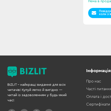
Нема в прода
Повідо
коли з`
Інформація
Про нас
BIZLIT – найкращі видання для всіх
Часті питанн
читачів! Купуй легко й вигідно —
читай із задоволенням у будь-який
Оплата і дос
час!
Сертифікати