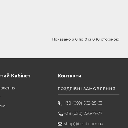
Показано з 0 по 0 із 0 (0 сторінок)
тий Кабінет
Контакти
овлення
РОЗДРІБНІ ЗАМОВЛЕННЯ
т
+38 (099) 562-25-63
уки
+38 (050) 226-77-77
shop@bizlit.com.ua