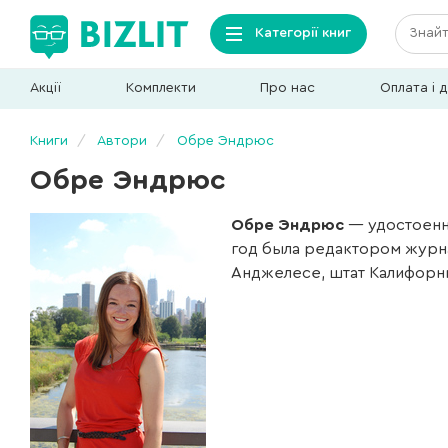
Категорії книг
Акції
Комплекти
Про нас
Оплата і 
Книги
Автори
Обре Эндрюс
Обре Эндрюс
Обре Эндрюс
— удостоенна
год была редактором журнала
Анджелесе, штат Калифорния