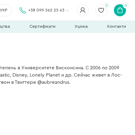
0
0
УКР
+38 099 562 25 63
ицтва
Сертифікати
Уцінка
Контакти
тепень в Университете Висконсина. С 2006 по 2009
tic, Disney, Lonely Planet и др. Сейчас живет в Лос-
твом в Твиттере @aubreandrus.