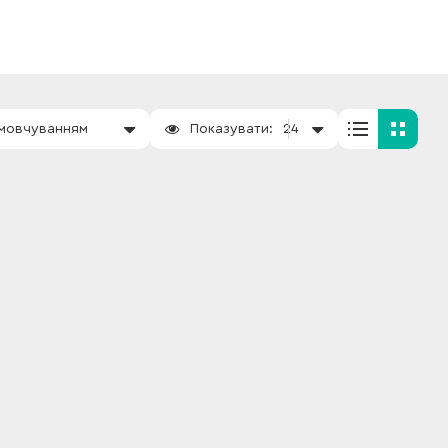
амовчуванням
Показувати:
24