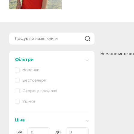
Немає книг цьог
Фільтри
Новинки
Бестселери
Скоро у продажі
Уцінка
Ціна
від
до