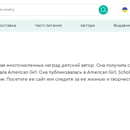
доставка
Часті питання
Автори
Видавн
я многочисленных наград детский автор. Она получила с
 American Girl. Она публиковалась в American Girl, Scholas
. Посетите ее сайт или следите за ее жизнью и творчес