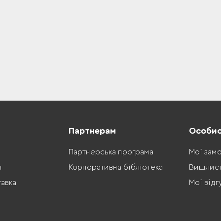
Партнерам
Особис
Партнерська програма
Мої зам
я
Корпоративна бібліотека
Вишлис
тавка
Мої відг