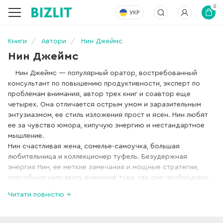
0
УКР
Книги
Автори
Нин Джеймс
Нин Джеймс
Нин Джеймс — популярный оратор, востребованный
консультант по повышению продуктивности, эксперт по
проблемам внимания, автор трех книг и соавтор еще
четырех. Она отличается острым умом и заразительным
энтузиазмом, ее стиль изложения прост и ясен. Нин любят
ее за чувство юмора, кипучую энергию и нестандартное
мышление.
Нин счастливая жена, сомелье-самоучка, большая
любительница и коллекционер туфель. Безудержная
энергия Нин, ее меткие замечания и мощные стратегии,
способные направить внимание туда, где оно необходимо,
— все это поможет вам добиться впечатляющих
Читати повністю →
результатов во всех начинаниях.